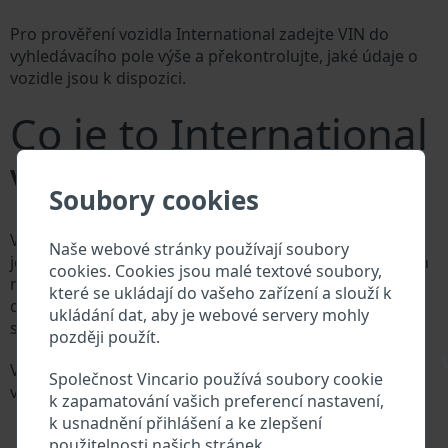
Pro prověření vozidla International zadejte VIN do
vyhledávacího pole výše a překontrolujte, jaké údaje o
vozidle jsou k dispozici.
Co je to International
VIN?
Soubory cookies
Výrobce vozů International přiděluje každému vozidlu
Naše webové stránky používají soubory
jedinečné identifikační číslo zvané Vehicle Identification
cookies. Cookies jsou malé textové soubory,
number (VIN). VIN se skládá ze znaků a čísel o celkové
které se ukládají do vašeho zařízení a slouží k
délce 17 znaků, do kterých ze zakódovaná základní
ukládání dat, aby je webové servery mohly
specifikaci vozidla.
později použít.
\
Všechny databáze v automobilovém průmyslu
Společnost Vincario používá soubory cookie
vyhledávají prostřednictvím VIN:
k zapamatování vašich preferencí nastavení,
Databáze výrobce International
k usnadnění přihlášení a ke zlepšení
Databáze dovozců/vývozců International
použitelnosti našich stránek.