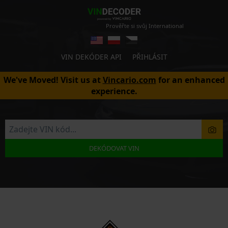
Prověřte si svůj International
VIN DEKÓDER API
PŘIHLÁSIT
We've Moved! Visit us at
Vincario.com
for an enhanced
experience.
DEKÓDOVAT VIN