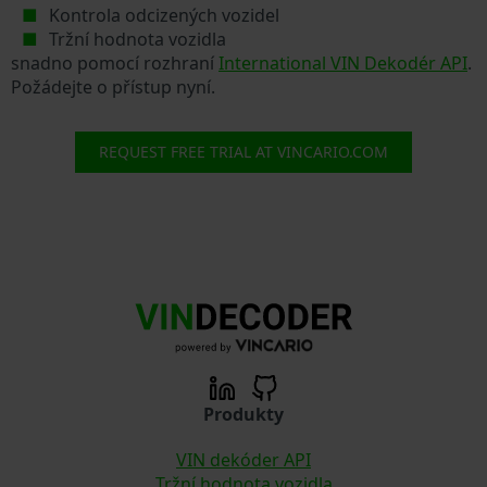
Kontrola odcizených vozidel
Tržní hodnota vozidla
snadno pomocí rozhraní
International VIN Dekodér API
.
Požádejte o přístup nyní.
REQUEST FREE TRIAL AT VINCARIO.COM
Produkty
VIN dekóder API
Tržní hodnota vozidla