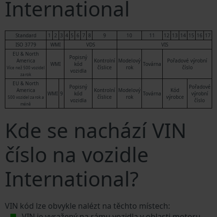
International
Standard
1
2
3
4
5
6
7
8
9
10
11
12
13
14
15
16
17
ISO 3779
WMI
VDS
VIS
EU & North
Popisný
America
Kontrolní
Modelový
Pořadové výrobní
WMI
kód
Továrna
číslice
rok
číslo
Více než 500 vozidel
vozidla
za rok
EU & North
Popisný
Pořadové
America
Kontrolní
Modelový
Kód
WMI
9
kód
Továrna
výrobní
číslice
rok
výrobce
500 vozidel za rok a
vozidla
číslo
méně
Kde se nachází VIN
číslo na vozidle
International?
VIN kód lze obvykle nalézt na těchto místech:
VIN je vyražený na rámu vozidla v oblasti motoru.