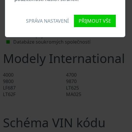
Databáze prodejců International
Dodavatelé náhradních dílů a autoservisy
International
SPRÁVA NASTAVENÍ
PŘIJMOUT VŠE
Národní registr vozidel
Policejní databáze
Databáze pojišťoven
Databáze soukromých společností
Modely International
4000
4700
9800
9870
LF687
LT625
LT62F
MA025
Schéma VIN kódu