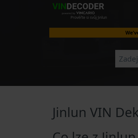
Prověřte si svůj Jinlun
We've
Jinlun VIN De
Co lze z Jinlu