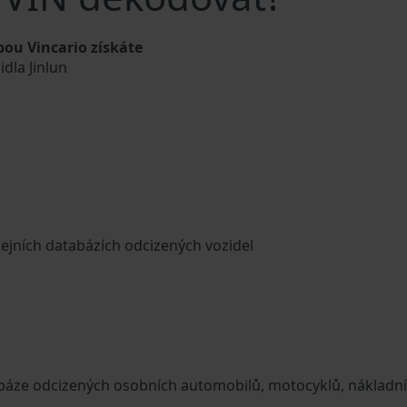
bou Vincario získáte
idla Jinlun
cejních databázích odcizených vozidel
tabáze odcizených osobních automobilů, motocyklů, nákladn