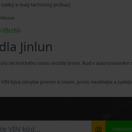
a (velký a malý technický průkaz)
smlouva
n
VIN FAQ
.
dla Jinlun
lu technického stavu vozidla Jinlun. Buď v autorizovaném 
le VIN bývá obvykle prvním krokem, proto neváhejte a zadejt
DEKÓDOV