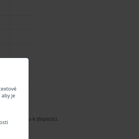
textové
 aby je
\
 vozidle jsou k dispozici.
osti