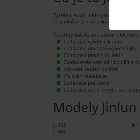
Výrobce vozů Jinlun přiděluje každému
ze znaků a čísel o celkové délce 17 z
Všechny databáze v automobilovém p
Databáze výrobce Jinlun
Databáze dovozců/vývozců Jinl
Databáze prodejců Jinlun
Dodavatelé náhradních dílů a au
Národní registr vozidel
Policejní databáze
Databáze pojišťoven
Databáze soukromých společno
Modely Jinlun
JL 125
JL 
JL 800