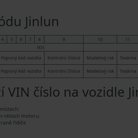
du Jinlun
4
5
6
7
8
9
10
11
VDS
Popisný kód vozidla
Kontrolní číslice
Modelový rok
Továrna
Popisný kód vozidla
Kontrolní číslice
Modelový rok
Továrna
 VIN číslo na vozidle J
 místech:
 v oblasti motoru.
traně řidiče