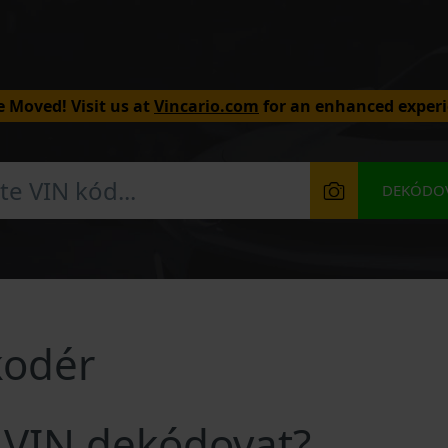
 Moved! Visit us at
Vincario.com
for an enhanced experi
DEKÓDOV
kodér
n VIN dekódovat?