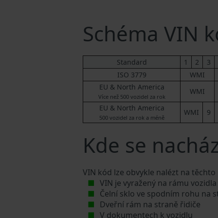
Schéma VIN kó
Standard
1
2
3
ISO 3779
WMI
EU & North America
WMI
Více než 500 vozidel za rok
EU & North America
WMI
9
500 vozidel za rok a méně
Kde se nachází
VIN kód lze obvykle nalézt na těchto
VIN je vyražený na rámu vozidla
Čelní sklo ve spodním rohu na s
Dveřní rám na straně řidiče
V dokumentech k vozidlu