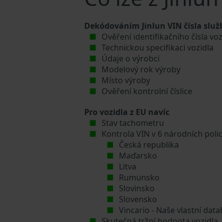
Dekódováním Jinlun VIN čísla služ
Ověření identifikačního čísla voz
Technickou specifikaci vozidla
Údaje o výrobci
Modelový rok výroby
Místo výroby
Ověření kontrolní číslice
Pro vozidla z EU navíc
Stav tachometru
Kontrola VIN v 6 národních poli
Česká republika
Maďarsko
Litva
Rumunsko
Slovinsko
Slovensko
Vincario - Naše vlastní da
Skutečná tržní hodnota vozidla