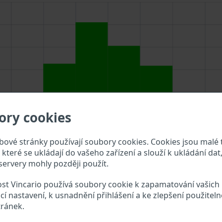
ory cookies
ové stránky používají soubory cookies. Cookies jsou malé 
které se ukládají do vašeho zařízení a slouží k ukládání dat,
ervery mohly později použít.
st Vincario používá soubory cookie k zapamatování vašich
VIN do vyhledávacího pole výše a překontrolujte, jaké údaje o
cí nastavení, k usnadnění přihlášení a ke zlepšení použiteln
tránek.
n VIN?