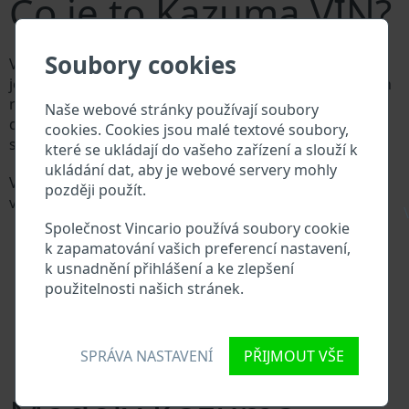
Co je to Kazuma VIN?
Soubory cookies
Výrobce vozů Kazuma přiděluje každému vozidlu
jedinečné identifikační číslo zvané Vehicle Identification
number (VIN). VIN se skládá ze znaků a čísel o celkové
Naše webové stránky používají soubory
délce 17 znaků, do kterých ze zakódovaná základní
cookies. Cookies jsou malé textové soubory,
specifikaci vozidla.
které se ukládají do vašeho zařízení a slouží k
ukládání dat, aby je webové servery mohly
Všechny databáze v automobilovém průmyslu
později použít.
vyhledávají prostřednictvím VIN:
\
Databáze výrobce Kazuma
Společnost Vincario používá soubory cookie
Databáze dovozců/vývozců Kazuma
k zapamatování vašich preferencí nastavení,
Databáze prodejců Kazuma
k usnadnění přihlášení a ke zlepšení
Dodavatelé náhradních dílů a autoservisy Kazuma
použitelnosti našich stránek.
Národní registr vozidel
Policejní databáze
Databáze pojišťoven
SPRÁVA NASTAVENÍ
PŘIJMOUT VŠE
Databáze soukromých společností