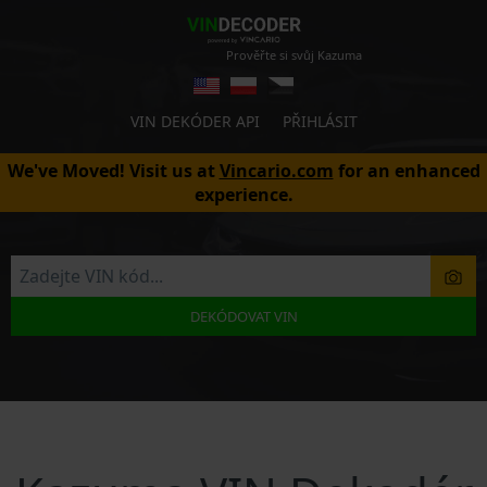
Prověřte si svůj Kazuma
VIN DEKÓDER API
PŘIHLÁSIT
We've Moved! Visit us at
Vincario.com
for an enhanced
experience.
DEKÓDOVAT VIN