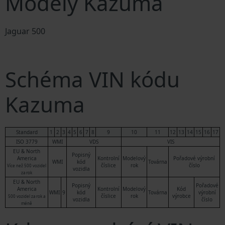
Modely Kazuma
Jaguar 500
Schéma VIN kódu
Kazuma
Standard
1
2
3
4
5
6
7
8
9
10
11
12
13
14
15
16
17
ISO 3779
WMI
VDS
VIS
EU & North
Popisný
America
Kontrolní
Modelový
Pořadové výrobní
WMI
kód
Továrna
číslice
rok
číslo
Více než 500 vozidel
vozidla
za rok
EU & North
Popisný
Pořadové
America
Kontrolní
Modelový
Kód
WMI
9
kód
Továrna
výrobní
číslice
rok
výrobce
500 vozidel za rok a
vozidla
číslo
méně