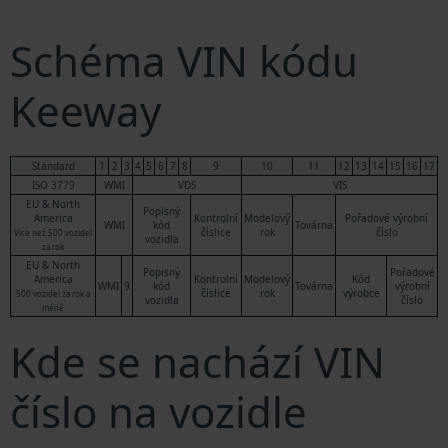
Schéma VIN kódu
Keeway
Standard
1
2
3
4
5
6
7
8
9
10
11
12
13
14
15
16
17
ISO 3779
WMI
VDS
VIS
EU & North
Popisný
America
Kontrolní
Modelový
Pořadové výrobní
WMI
kód
Továrna
číslice
rok
číslo
Více než 500 vozidel
vozidla
za rok
EU & North
Popisný
Pořadové
America
Kontrolní
Modelový
Kód
WMI
9
kód
Továrna
výrobní
číslice
rok
výrobce
500 vozidel za rok a
vozidla
číslo
méně
Kde se nachází VIN
číslo na vozidle