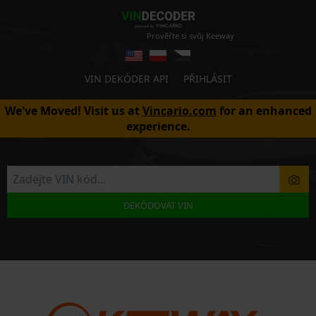
Prověřte si svůj Keeway
VIN DEKÓDER API
PŘIHLÁSIT
We've Moved! Visit us at
Vincario.com
for an enhanced
experience.
DEKÓDOVAT VIN