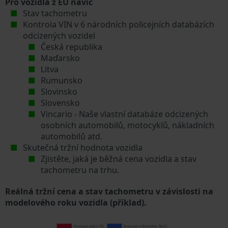
Pro vozidla z EU navíc
Stav tachometru
Kontrola VIN v 6 národních policejních databázích
odcizených vozidel
Česká republika
Maďarsko
Litva
Rumunsko
Slovinsko
Slovensko
Vincario - Naše vlastní databáze odcizených
osobních automobilů, motocyklů, nákladních
automobilů atd.
Skutečná tržní hodnota vozidla
Zjistěte, jaká je běžná cena vozidla a stav
tachometru na trhu.
Reálná tržní cena a stav tachometru v závislosti na
modelového roku vozidla (příklad).