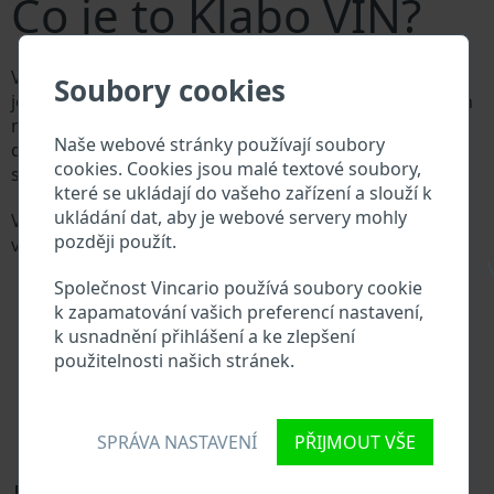
Co je to Klabo VIN?
Výrobce vozů Klabo přiděluje každému vozidlu
Soubory cookies
jedinečné identifikační číslo zvané Vehicle Identification
number (VIN). VIN se skládá ze znaků a čísel o celkové
Naše webové stránky používají soubory
délce 17 znaků, do kterých ze zakódovaná základní
cookies. Cookies jsou malé textové soubory,
specifikaci vozidla.
které se ukládají do vašeho zařízení a slouží k
ukládání dat, aby je webové servery mohly
Všechny databáze v automobilovém průmyslu
později použít.
vyhledávají prostřednictvím VIN:
\
Databáze výrobce Klabo
Společnost Vincario používá soubory cookie
Databáze dovozců/vývozců Klabo
k zapamatování vašich preferencí nastavení,
Databáze prodejců Klabo
k usnadnění přihlášení a ke zlepšení
Dodavatelé náhradních dílů a autoservisy Klabo
použitelnosti našich stránek.
Národní registr vozidel
Policejní databáze
Databáze pojišťoven
Databáze soukromých společností
SPRÁVA NASTAVENÍ
PŘIJMOUT VŠE