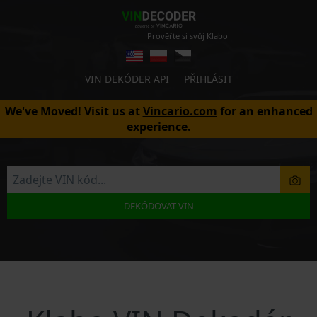
Prověřte si svůj Klabo
VIN DEKÓDER API
PŘIHLÁSIT
We've Moved! Visit us at
Vincario.com
for an enhanced
experience.
DEKÓDOVAT VIN