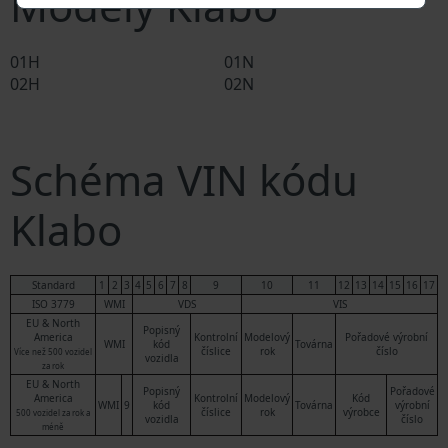
Modely Klabo
01H
01N
02H
02N
Schéma VIN kódu
Klabo
Standard
1
2
3
4
5
6
7
8
9
10
11
12
13
14
15
16
17
ISO 3779
WMI
VDS
VIS
EU & North
Popisný
America
Kontrolní
Modelový
Pořadové výrobní
WMI
kód
Továrna
číslice
rok
číslo
Více než 500 vozidel
vozidla
za rok
EU & North
Popisný
Pořadové
America
Kontrolní
Modelový
Kód
WMI
9
kód
Továrna
výrobní
číslice
rok
výrobce
500 vozidel za rok a
vozidla
číslo
méně