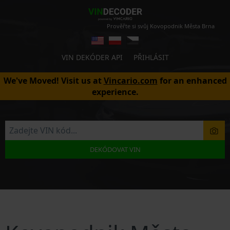
Prověřte si svůj Kovopodnik Města Brna
VIN DEKÓDER API
PŘIHLÁSIT
We've Moved! Visit us at
Vincario.com
for an enhanced
experience.
DEKÓDOVAT VIN