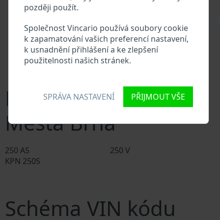
Databáze prodejců Kovopodnik Města Brna
později použít.
Dodavatelé náhradních dílů a autoservisy
\
Kovopodnik Města Brna
Společnost Vincario používá soubory cookie
Národní registr vozidel
k zapamatování vašich preferencí nastavení,
Policejní databáze
k usnadnění přihlášení a ke zlepšení
Databáze pojišťoven
použitelnosti našich stránek.
Databáze soukromých společností
Modely Kovopodnik
SPRÁVA NASTAVENÍ
PŘIJMOUT VŠE
Města Brna
250 AS
250 V
KPN 250S
Schéma VIN kódu