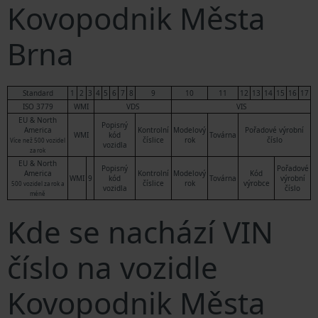
Kovopodnik Města
Brna
Standard
1
2
3
4
5
6
7
8
9
10
11
12
13
14
15
16
17
ISO 3779
WMI
VDS
VIS
EU & North
Popisný
America
Kontrolní
Modelový
Pořadové výrobní
WMI
kód
Továrna
číslice
rok
číslo
Více než 500 vozidel
vozidla
za rok
EU & North
Popisný
Pořadové
America
Kontrolní
Modelový
Kód
WMI
9
kód
Továrna
výrobní
číslice
rok
výrobce
500 vozidel za rok a
vozidla
číslo
méně
Kde se nachází VIN
číslo na vozidle
Kovopodnik Města