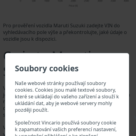
Pro prověření vozidla Maruti Suzuki zadejte VIN do
vyhledávacího pole výše a překontrolujte, jaké údaje o
vozidle jsou k dispozici.
Co je to Maruti
Suzuki VIN?
Soubory cookies
Naše webové stránky používají soubory
Výrobce vozů Maruti Suzuki přiděluje každému vozidlu
cookies. Cookies jsou malé textové soubory,
jedinečné identifikační číslo zvané Vehicle Identification
které se ukládají do vašeho zařízení a slouží k
number (VIN). VIN se skládá ze znaků a čísel o celkové
ukládání dat, aby je webové servery mohly
délce 17 znaků, do kterých ze zakódovaná základní
později použít.
specifikaci vozidla.
\
Společnost Vincario používá soubory cookie
Všechny databáze v automobilovém průmyslu
k zapamatování vašich preferencí nastavení,
vyhledávají prostřednictvím VIN: