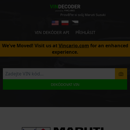
Prověřte si svůj Maruti Suzuki
VIN DEKÓDER API
PŘIHLÁSIT
We've Moved! Visit us at
Vincario.com
for an enhanced
experience.
DEKÓDOVAT VIN