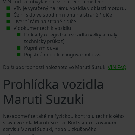
VIN kód lze obvykle nalézt na těchto místech:
VIN je vyražený na rámu vozidla v oblasti motoru.
Čelní sklo ve spodním rohu na straně řidiče
Dveřní rám na straně řidiče
V dokumentech k vozidlu
Doklady o registraci vozidla (velký a malý
technický průkaz)
Kupní smlouva
Pojistná nebo leasingová smlouva
Další podrobnosti naleznete ve Maruti Suzuki
VIN FAQ
.
Prohlídka vozidla
Maruti Suzuki
Nezapomeňte také na fyzickou kontrolu technického
stavu vozidla Maruti Suzuki. Buď v autorizovaném
servisu Maruti Suzuki, nebo u zkušeného