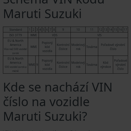
Maruti Suzuki
Standard
1
2
3
4
5
6
7
8
9
10
11
12
13
14
15
16
17
ISO 3779
WMI
VDS
VIS
EU & North
Popisný
America
Kontrolní
Modelový
Pořadové výrobní
WMI
kód
Továrna
číslice
rok
číslo
Více než 500 vozidel
vozidla
za rok
EU & North
Popisný
Pořadové
America
Kontrolní
Modelový
Kód
WMI
9
kód
Továrna
výrobní
číslice
rok
výrobce
500 vozidel za rok a
vozidla
číslo
méně
Kde se nachází VIN
číslo na vozidle
Maruti Suzuki?