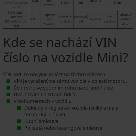
WMI
kód
Továrna
číslice
rok
číslo
Více než 500 vozidel
vozidla
za rok
EU & North
Popisný
Pořadové
America
Kontrolní
Modelový
Kód
WMI
9
kód
Továrna
výrobní
číslice
rok
výrobce
500 vozidel za rok a
vozidla
číslo
méně
Kde se nachází VIN
číslo na vozidle Mini?
VIN kód lze obvykle nalézt na těchto místech:
VIN je vyražený na rámu vozidla v oblasti motoru.
Čelní sklo ve spodním rohu na straně řidiče
Dveřní rám na straně řidiče
V dokumentech k vozidlu
Doklady o registraci vozidla (velký a malý
technický průkaz)
Kupní smlouva
Pojistná nebo leasingová smlouva