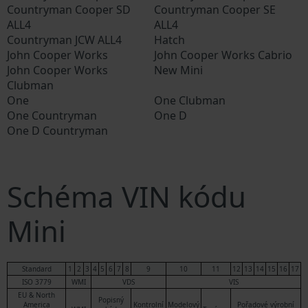
Countryman Cooper SD
Countryman Cooper SE
ALL4
ALL4
Countryman JCW ALL4
Hatch
John Cooper Works
John Cooper Works Cabrio
John Cooper Works
New Mini
Clubman
One
One Clubman
One Countryman
One D
One D Countryman
Schéma VIN kódu
Mini
Standard
1
2
3
4
5
6
7
8
9
10
11
12
13
14
15
16
17
ISO 3779
WMI
VDS
VIS
EU & North
Popisný
America
Kontrolní
Modelový
Pořadové výrobní