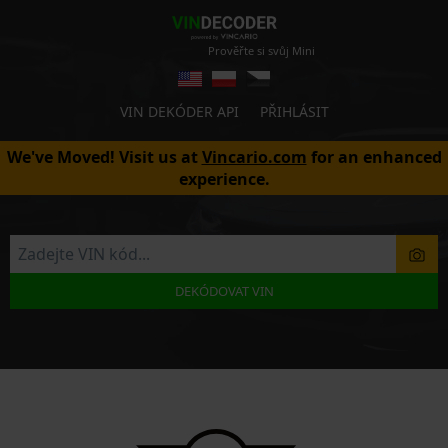
Prověřte si svůj Mini
VIN DEKÓDER API
PŘIHLÁSIT
We've Moved! Visit us at
Vincario.com
for an enhanced
experience.
DEKÓDOVAT VIN