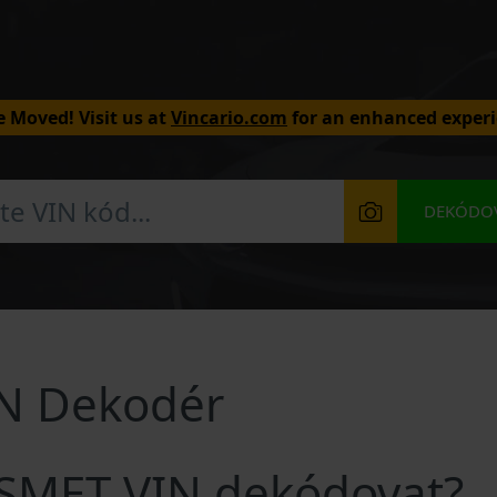
 Moved! Visit us at
Vincario.com
for an enhanced experi
DEKÓDOV
N Dekodér
OSMET VIN dekódovat?