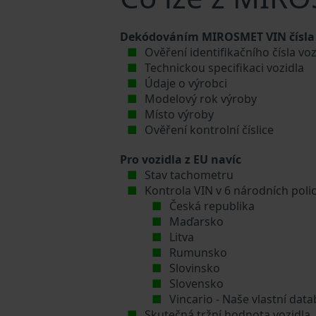
Dekódováním MIROSMET VIN čísla s
Ověření identifikačního čísla v
Technickou specifikaci vozidla
Údaje o výrobci
Modelový rok výroby
Místo výroby
Ověření kontrolní číslice
Pro vozidla z EU navíc
Stav tachometru
Kontrola VIN v 6 národních poli
Česká republika
Maďarsko
Litva
Rumunsko
Slovinsko
Slovensko
Vincario - Naše vlastní da
Skutečná tržní hodnota vozidla