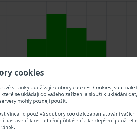
ory cookies
ové stránky používají soubory cookies. Cookies jsou malé 
které se ukládají do vašeho zařízení a slouží k ukládání dat,
ervery mohly později použít.
st Vincario používá soubory cookie k zapamatování vašich
te VIN do vyhledávacího pole výše a překontrolujte, jaké úd
cí nastavení, k usnadnění přihlášení a ke zlepšení použiteln
tránek.
OSMET VIN?