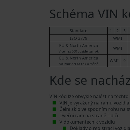
Schéma VIN 
Standard
1
2
3
ISO 3779
WMI
EU & North America
WMI
Více než 500 vozidel za rok
EU & North America
WMI
9
500 vozidel za rok a méně
Kde se nacház
VIN kód lze obvykle nalézt na těchto
VIN je vyražený na rámu vozidla
Čelní sklo ve spodním rohu na s
Dveřní rám na straně řidiče
V dokumentech k vozidlu
Doklady o registraci vozidl