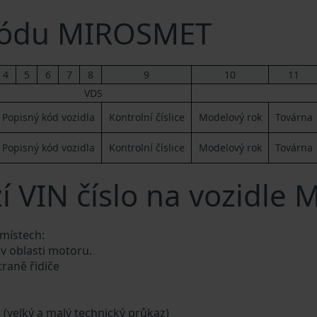
kódu MIROSMET
4
5
6
7
8
9
10
11
VDS
Popisný kód vozidla
Kontrolní číslice
Modelový rok
Továrna
Popisný kód vozidla
Kontrolní číslice
Modelový rok
Továrna
í VIN číslo na vozidle
 místech:
 v oblasti motoru.
traně řidiče
a (velký a malý technický průkaz)