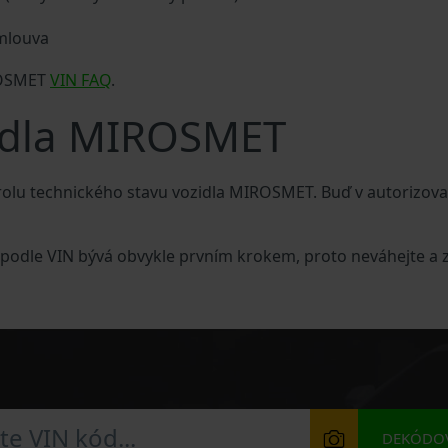
smlouva
ROSMET
VIN FAQ
.
zidla MIROSMET
rolu technického stavu vozidla MIROSMET. Buď v autorizo
podle VIN bývá obvykle prvním krokem, proto neváhejte a z
DEKÓDOV