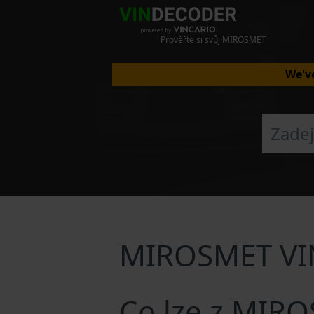
Prověřte si svůj MIROSMET
We've
MIROSMET VI
Co lze z MIR