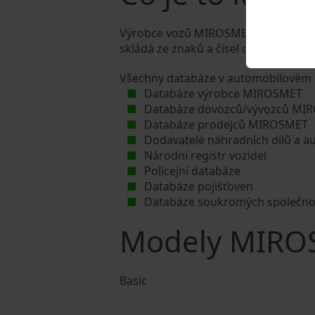
Výrobce vozů MIROSMET přiděluje každ
skládá ze znaků a čísel o celkové dél
Všechny databáze v automobilovém p
Databáze výrobce MIROSMET
Databáze dovozců/vývozců MI
Databáze prodejců MIROSMET
Dodavatelé náhradních dílů a 
Národní registr vozidel
Policejní databáze
Databáze pojišťoven
Databáze soukromých společno
Modely MIRO
Basic