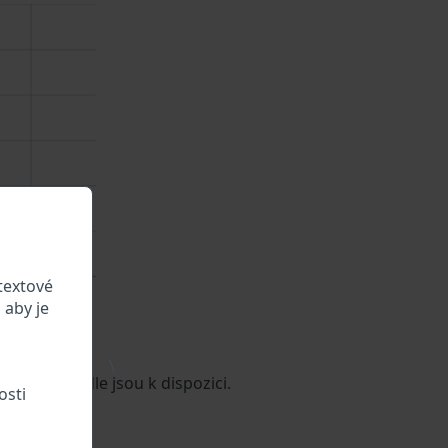
textové
 aby je
\
aje o vozidle jsou k dispozici.
osti