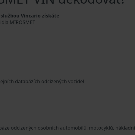
lužbou Vincario získáte
ozidla MIROSMET
cejních databázích odcizených vozidel
tabáze odcizených osobních automobilů, motocyklů, nákladn