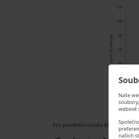
Soub
Naše web
soubory, 
webové s
Společno
Pro prověření vozidla Motorhispania z
preferen
našich s