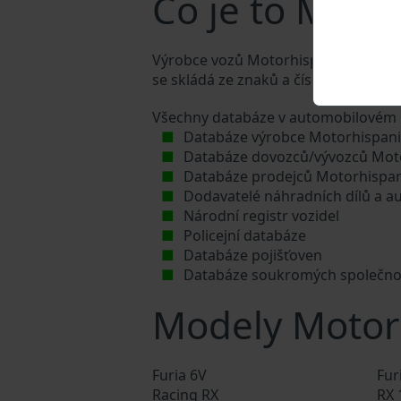
Co je to Moto
Výrobce vozů Motorhispania přiděluje
se skládá ze znaků a čísel o celkové 
Všechny databáze v automobilovém p
Databáze výrobce Motorhispan
Databáze dovozců/vývozců Mot
Databáze prodejců Motorhispa
Dodavatelé náhradních dílů a a
Národní registr vozidel
Policejní databáze
Databáze pojišťoven
Databáze soukromých společno
Modely Motor
Furia 6V
Fur
Racing RX
RX 