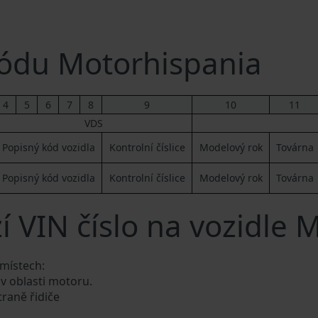
ódu Motorhispania
4
5
6
7
8
9
10
11
VDS
Popisný kód vozidla
Kontrolní číslice
Modelový rok
Továrna
Popisný kód vozidla
Kontrolní číslice
Modelový rok
Továrna
í VIN číslo na vozidle 
 místech:
 v oblasti motoru.
traně řidiče