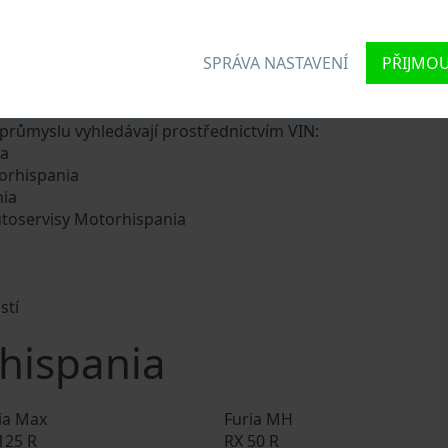
rhispania VIN?
SPRÁVA NASTAVENÍ
PŘIJMOU
 každému vozidlu jedinečné identifikační číslo zvané Vehicl
délce 17 znaků, do kterých ze zakódovaná základní specifikac
růmyslu vyhledávají prostřednictvím VIN:
ia
orhispania
nia
utoservisy Motorhispania
stí
hispania
ia Max
Furia MH
125 R
RX 50 R