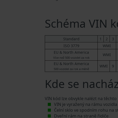
Schéma VIN k
Standard
1
2
3
ISO 3779
WMI
EU & North America
WMI
Více než 500 vozidel za rok
EU & North America
WMI
9
500 vozidel za rok a méně
Kde se nacház
VIN kód lze obvykle nalézt na těchto
VIN je vyražený na rámu vozidla
Čelní sklo ve spodním rohu na s
Dveřní rám na straně řidiče