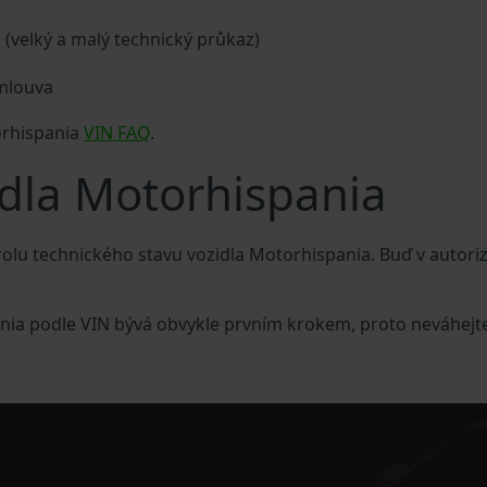
a (velký a malý technický průkaz)
smlouva
orhispania
VIN FAQ
.
idla Motorhispania
olu technického stavu vozidla Motorhispania. Buď v autor
ania podle VIN bývá obvykle prvním krokem, proto neváhejte