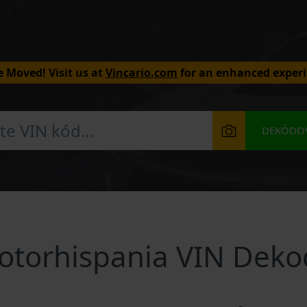
 Moved! Visit us at
Vincario.com
for an enhanced experi
DEKÓDOV
otorhispania VIN Deko