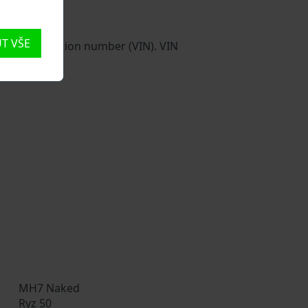
T VŠE
e Identification number (VIN). VIN
i vozidla.
MH7 Naked
Ryz 50