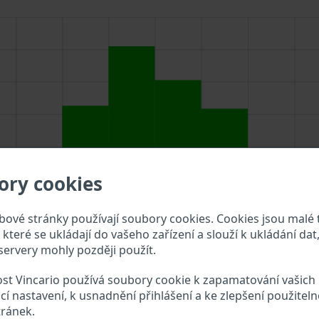
ory cookies
ové stránky používají soubory cookies. Cookies jsou malé 
které se ukládají do vašeho zařízení a slouží k ukládání dat,
ervery mohly později použít.
st Vincario používá soubory cookie k zapamatování vašich
adejte VIN do vyhledávacího pole výše a překontrolujte, jak
cí nastavení, k usnadnění přihlášení a ke zlepšení použiteln
tránek.