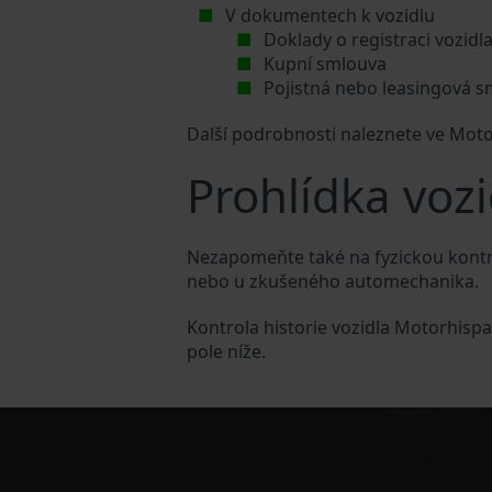
V dokumentech k vozidlu
Doklady o registraci vozidl
Kupní smlouva
Pojistná nebo leasingová 
Další podrobnosti naleznete ve Mot
Prohlídka voz
Nezapomeňte také na fyzickou kontr
nebo u zkušeného automechanika.
Kontrola historie vozidla Motorhisp
pole níže.