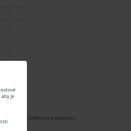
textové
 aby je
\
é údaje o vozidle jsou k dispozici.
osti