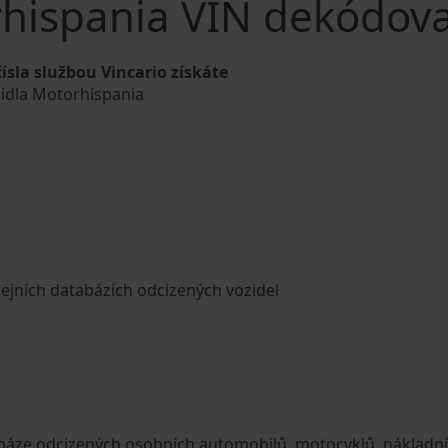
rhispania VIN dekódova
sla službou Vincario získáte
ozidla Motorhispania
cejních databázích odcizených vozidel
tabáze odcizených osobních automobilů, motocyklů, nákladn