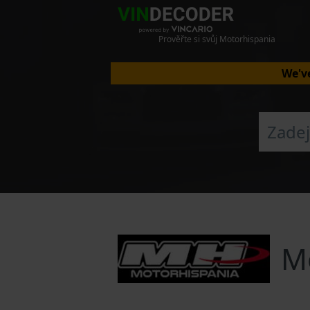
Prověřte si svůj Motorhispania
We've
M