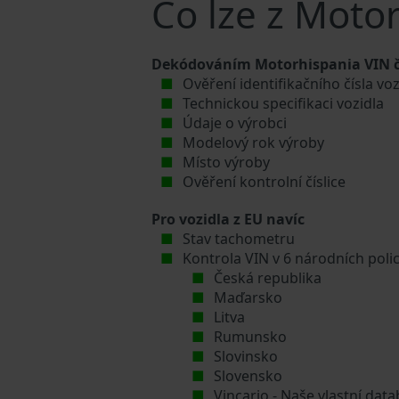
Co lze z Moto
Dekódováním Motorhispania VIN čí
Ověření identifikačního čísla v
Technickou specifikaci vozidla
Údaje o výrobci
Modelový rok výroby
Místo výroby
Ověření kontrolní číslice
Pro vozidla z EU navíc
Stav tachometru
Kontrola VIN v 6 národních poli
Česká republika
Maďarsko
Litva
Rumunsko
Slovinsko
Slovensko
Vincario - Naše vlastní da