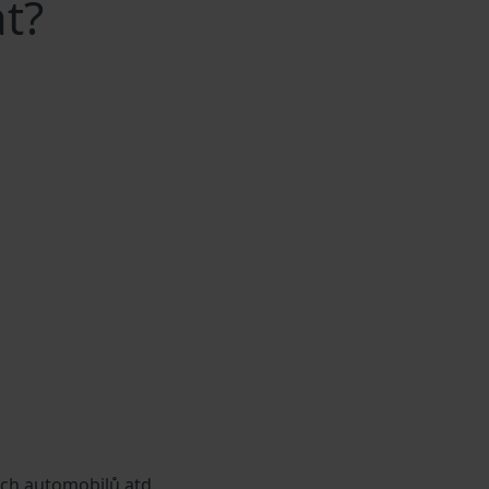
t?
ích automobilů atd.