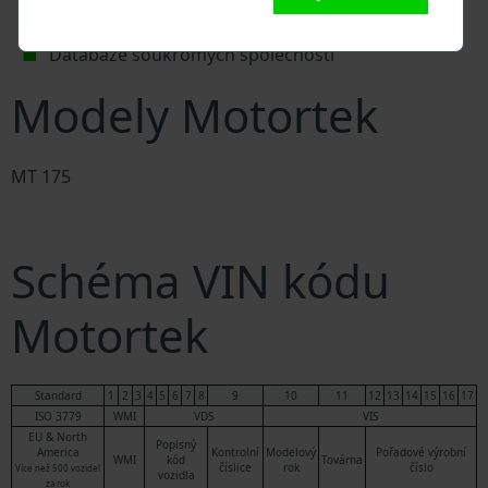
Policejní databáze
Databáze pojišťoven
Databáze soukromých společností
Modely Motortek
MT 175
Schéma VIN kódu
Motortek
Standard
1
2
3
4
5
6
7
8
9
10
11
12
13
14
15
16
17
ISO 3779
WMI
VDS
VIS
EU & North
Popisný
America
Kontrolní
Modelový
Pořadové výrobní
WMI
kód
Továrna
číslice
rok
číslo
Více než 500 vozidel
vozidla
za rok