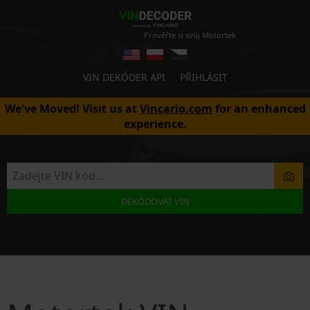
Prověřte si svůj Motortek
VIN DEKÓDER API
PŘIHLÁSIT
We've Moved! Visit us at
Vincario.com
for an enhanced
experience.
DEKÓDOVAT VIN