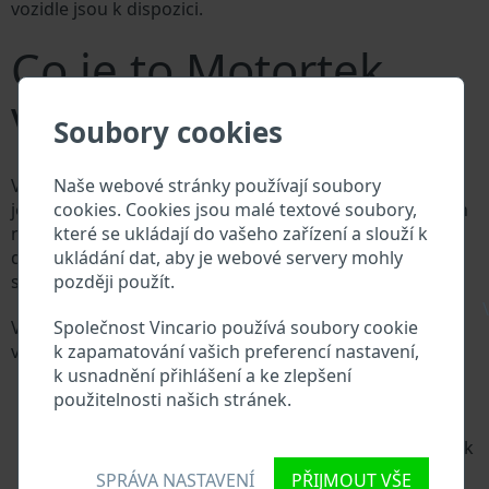
vozidle jsou k dispozici.
Co je to Motortek
VIN?
Soubory cookies
Naše webové stránky používají soubory
Výrobce vozů Motortek přiděluje každému vozidlu
cookies. Cookies jsou malé textové soubory,
jedinečné identifikační číslo zvané Vehicle Identification
které se ukládají do vašeho zařízení a slouží k
number (VIN). VIN se skládá ze znaků a čísel o celkové
ukládání dat, aby je webové servery mohly
délce 17 znaků, do kterých ze zakódovaná základní
později použít.
specifikaci vozidla.
\
Společnost Vincario používá soubory cookie
Všechny databáze v automobilovém průmyslu
k zapamatování vašich preferencí nastavení,
vyhledávají prostřednictvím VIN:
k usnadnění přihlášení a ke zlepšení
Databáze výrobce Motortek
použitelnosti našich stránek.
Databáze dovozců/vývozců Motortek
Databáze prodejců Motortek
Dodavatelé náhradních dílů a autoservisy Motortek
Národní registr vozidel
SPRÁVA NASTAVENÍ
PŘIJMOUT VŠE