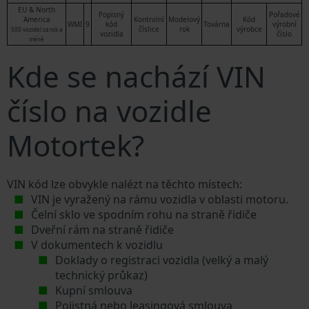
EU & North
Popisný
Pořadové
America
Kontrolní
Modelový
Kód
WMI
9
kód
Továrna
výrobní
číslice
rok
výrobce
500 vozidel za rok a
vozidla
číslo
méně
Kde se nachází VIN
číslo na vozidle
Motortek?
VIN kód lze obvykle nalézt na těchto místech:
VIN je vyražený na rámu vozidla v oblasti motoru.
Čelní sklo ve spodním rohu na straně řidiče
Dveřní rám na straně řidiče
V dokumentech k vozidlu
Doklady o registraci vozidla (velký a malý
technický průkaz)
Kupní smlouva
Pojistná nebo leasingová smlouva