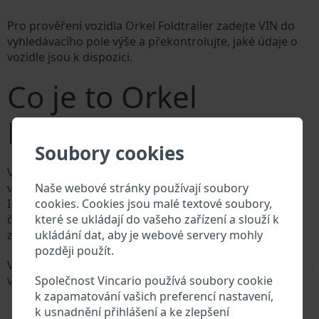
Pro prověření vozidla Orkel Foldtrailer zadejte VIN do
vyhledávacího pole výše a překontrolujte, jaké údaje o
vozidle jsou k dispozici.
Co je to Orkel
Foldtrailer VIN?
Soubory cookies
Výrobce vozů Orkel Foldtrailer přiděluje každému
Naše webové stránky používají soubory
vozidlu jedinečné identifikační číslo zvané Vehicle
cookies. Cookies jsou malé textové soubory,
Identification number (VIN). VIN se skládá ze znaků a
které se ukládají do vašeho zařízení a slouží k
čísel o celkové délce 17 znaků, do kterých ze
ukládání dat, aby je webové servery mohly
zakódovaná základní specifikaci vozidla.
později použít.
Všechny databáze v automobilovém průmyslu
\
Společnost Vincario používá soubory cookie
vyhledávají prostřednictvím VIN:
k zapamatování vašich preferencí nastavení,
Databáze výrobce Orkel Foldtrailer
k usnadnění přihlášení a ke zlepšení
Databáze dovozců/vývozců Orkel Foldtrailer