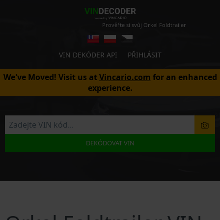
Prověřte si svůj Orkel Foldtrailer
VIN DEKÓDER API
PŘIHLÁSIT
We've Moved! Visit us at
Vincario.com
for an enhanced
experience.
DEKÓDOVAT VIN