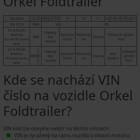
Orkel Foldtrailer
Standard
1
2
3
4
5
6
7
8
9
10
11
12
13
14
15
16
17
ISO 3779
WMI
VDS
VIS
EU & North
Popisný
America
Kontrolní
Modelový
Pořadové výrobní
WMI
kód
Továrna
číslice
rok
číslo
Více než 500 vozidel
vozidla
za rok
EU & North
Popisný
Pořadové
America
Kontrolní
Modelový
Kód
WMI
9
kód
Továrna
výrobní
číslice
rok
výrobce
500 vozidel za rok a
vozidla
číslo
méně
Kde se nachází VIN
číslo na vozidle Orkel
Foldtrailer?
VIN kód lze obvykle nalézt na těchto místech:
VIN je vyražený na rámu vozidla v oblasti motoru.