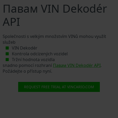
Павам VIN Dekodér
API
Společnosti s velkým množstvím VINů mohou využít
služeb
VIN Dekodér
Kontrola odcizených vozidel
Tržní hodnota vozidla
snadno pomocí rozhraní
Павам VIN Dekodér API
.
Požádejte o přístup nyní.
REQUEST FREE TRIAL AT VINCARIO.COM