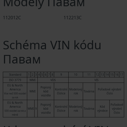
Modely Павам
112012C
112213C
Schéma VIN kódu
Павам
Standard
1
2
3
4
5
6
7
8
9
10
11
12
13
14
15
16
17
ISO 3779
WMI
VDS
VIS
EU & North
Popisný
America
Kontrolní
Modelový
Pořadové výrobní
WMI
kód
Továrna
číslice
rok
číslo
Více než 500 vozidel
vozidla
za rok
EU & North
Popisný
Pořadové
America
Kontrolní
Modelový
Kód
WMI
9
kód
Továrna
výrobní
číslice
rok
výrobce
500 vozidel za rok a
vozidla
číslo
méně