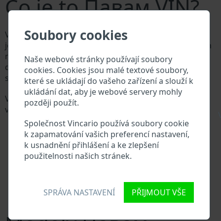
Co je to Павам VIN?
Soubory cookies
Výrobce vozů Павам přiděluje každému vozidlu
jedinečné identifikační číslo zvané Vehicle Identification
number (VIN). VIN se skládá ze znaků a čísel o celkové
Naše webové stránky používají soubory
délce 17 znaků, do kterých ze zakódovaná základní
cookies. Cookies jsou malé textové soubory,
specifikaci vozidla.
které se ukládají do vašeho zařízení a slouží k
ukládání dat, aby je webové servery mohly
Všechny databáze v automobilovém průmyslu
později použít.
vyhledávají prostřednictvím VIN:
\
Databáze výrobce Павам
Společnost Vincario používá soubory cookie
Databáze dovozců/vývozců Павам
k zapamatování vašich preferencí nastavení,
Databáze prodejců Павам
k usnadnění přihlášení a ke zlepšení
Dodavatelé náhradních dílů a autoservisy Павам
použitelnosti našich stránek.
Národní registr vozidel
Policejní databáze
Databáze pojišťoven
SPRÁVA NASTAVENÍ
PŘIJMOUT VŠE
Databáze soukromých společností