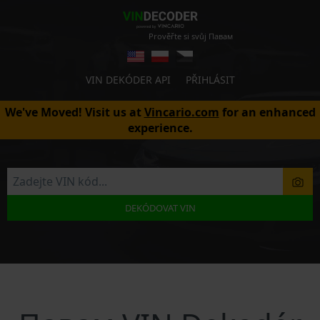
Prověřte si svůj Павам
VIN DEKÓDER API
PŘIHLÁSIT
We've Moved! Visit us at
Vincario.com
for an enhanced
experience.
DEKÓDOVAT VIN