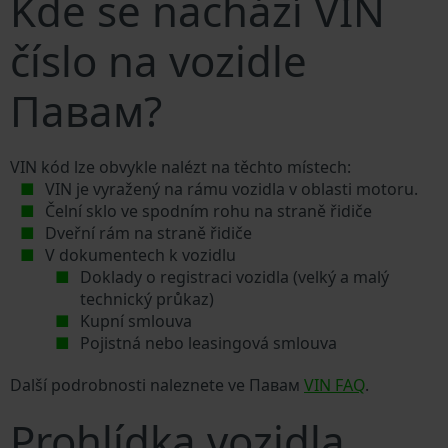
Kde se nachází VIN
číslo na vozidle
Павам?
VIN kód lze obvykle nalézt na těchto místech:
VIN je vyražený na rámu vozidla v oblasti motoru.
Čelní sklo ve spodním rohu na straně řidiče
Dveřní rám na straně řidiče
V dokumentech k vozidlu
Doklady o registraci vozidla (velký a malý
technický průkaz)
Kupní smlouva
Pojistná nebo leasingová smlouva
Další podrobnosti naleznete ve Павам
VIN FAQ
.
Prohlídka vozidla