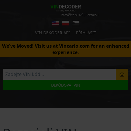
Prověřte si svůj Pezzaioli
VIN DEKÓDER API
PŘIHLÁSIT
We've Moved! Visit us at
Vincario.com
for an enhanced
experience.
DEKÓDOVAT VIN