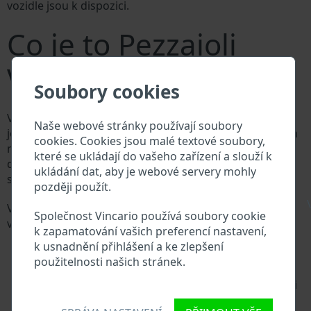
vozidle jsou k dispozici.
Co je to Pezzaioli
VIN?
Soubory cookies
Výrobce vozů Pezzaioli přiděluje každému vozidlu
Naše webové stránky používají soubory
jedinečné identifikační číslo zvané Vehicle Identification
cookies. Cookies jsou malé textové soubory,
number (VIN). VIN se skládá ze znaků a čísel o celkové
které se ukládají do vašeho zařízení a slouží k
délce 17 znaků, do kterých ze zakódovaná základní
ukládání dat, aby je webové servery mohly
specifikaci vozidla.
později použít.
\
Všechny databáze v automobilovém průmyslu
Společnost Vincario používá soubory cookie
vyhledávají prostřednictvím VIN:
k zapamatování vašich preferencí nastavení,
Databáze výrobce Pezzaioli
k usnadnění přihlášení a ke zlepšení
Databáze dovozců/vývozců Pezzaioli
použitelnosti našich stránek.
Databáze prodejců Pezzaioli
Dodavatelé náhradních dílů a autoservisy Pezzaioli
Národní registr vozidel