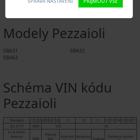
SPRÁVA NASTAVENÍ
PŘIJMOUT VŠE
Policejní databáze
Databáze pojišťoven
Databáze soukromých společností
Modely Pezzaioli
SBA31
SBA32
SBA63
Schéma VIN kódu
Pezzaioli
Standard
1
2
3
4
5
6
7
8
9
10
11
12
13
14
15
16
17
ISO 3779
WMI
VDS
VIS
EU & North
Popisný
America
Kontrolní
Modelový
Pořadové výrobní
WMI
kód
Továrna