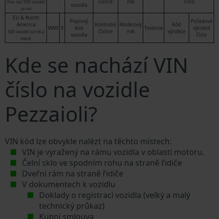
číslice
rok
číslo
Více než 500 vozidel
vozidla
za rok
EU & North
Popisný
Pořadové
America
Kontrolní
Modelový
Kód
WMI
9
kód
Továrna
výrobní
číslice
rok
výrobce
500 vozidel za rok a
vozidla
číslo
méně
Kde se nachází VIN
číslo na vozidle
Pezzaioli?
VIN kód lze obvykle nalézt na těchto místech:
VIN je vyražený na rámu vozidla v oblasti motoru.
Čelní sklo ve spodním rohu na straně řidiče
Dveřní rám na straně řidiče
V dokumentech k vozidlu
Doklady o registraci vozidla (velký a malý
technický průkaz)
Kupní smlouva