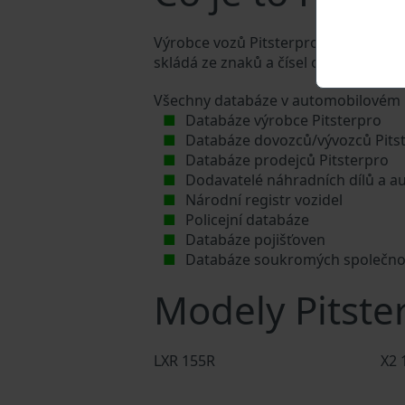
Výrobce vozů Pitsterpro přiděluje ka
skládá ze znaků a čísel o celkové dél
Všechny databáze v automobilovém p
Databáze výrobce Pitsterpro
Databáze dovozců/vývozců Pits
Databáze prodejců Pitsterpro
Dodavatelé náhradních dílů a au
Národní registr vozidel
Policejní databáze
Databáze pojišťoven
Databáze soukromých společno
Modely Pitste
LXR 155R
X2 