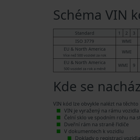
Schéma VIN kó
Standard
1
2
3
ISO 3779
WMI
EU & North America
WMI
Více než 500 vozidel za rok
EU & North America
WMI
9
500 vozidel za rok a méně
Kde se nachází
VIN kód lze obvykle nalézt na těchto
VIN je vyražený na rámu vozidla
Čelní sklo ve spodním rohu na s
Dveřní rám na straně řidiče
V dokumentech k vozidlu
Doklady o registraci vozidl