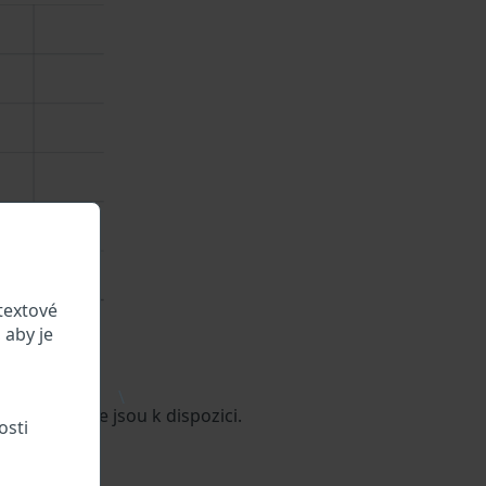
textové
 aby je
\
aje o vozidle jsou k dispozici.
osti