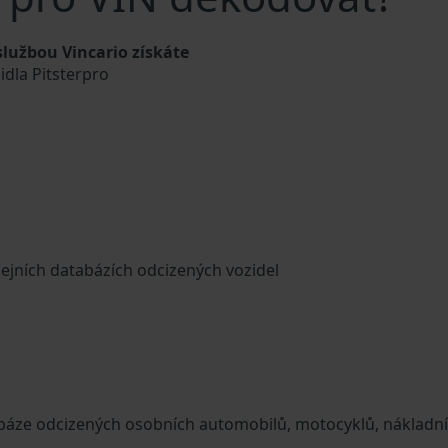
službou Vincario získáte
idla Pitsterpro
cejních databázích odcizených vozidel
tabáze odcizených osobních automobilů, motocyklů, nákladn