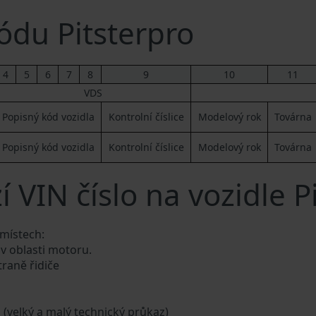
du Pitsterpro
4
5
6
7
8
9
10
11
VDS
Popisný kód vozidla
Kontrolní číslice
Modelový rok
Továrna
Popisný kód vozidla
Kontrolní číslice
Modelový rok
Továrna
 VIN číslo na vozidle P
 místech:
 v oblasti motoru.
traně řidiče
a (velký a malý technický průkaz)