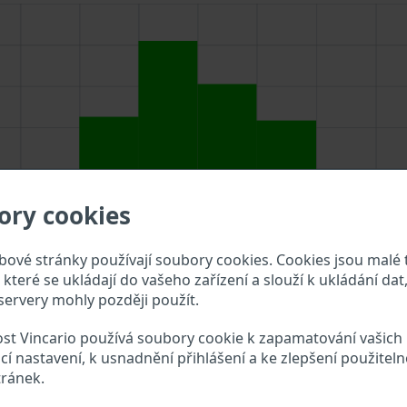
ory cookies
ové stránky používají soubory cookies. Cookies jsou malé 
které se ukládají do vašeho zařízení a slouží k ukládání dat,
ervery mohly později použít.
st Vincario používá soubory cookie k zapamatování vašich
jte VIN do vyhledávacího pole výše a překontrolujte, jaké úd
cí nastavení, k usnadnění přihlášení a ke zlepšení použiteln
tránek.
erpro VIN?