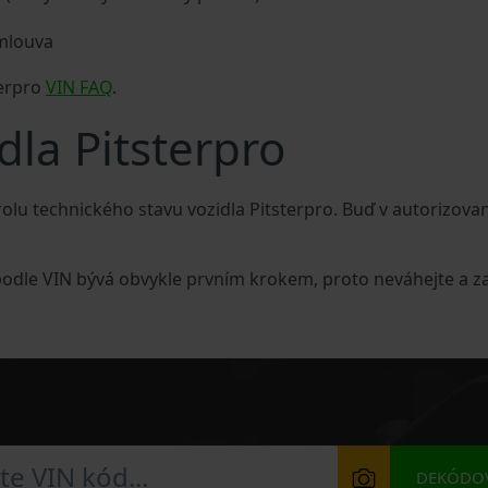
smlouva
terpro
VIN FAQ
.
dla Pitsterpro
lu technického stavu vozidla Pitsterpro. Buď v autorizova
 podle VIN bývá obvykle prvním krokem, proto neváhejte a z
DEKÓDOV