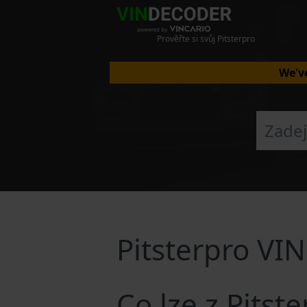
Prověřte si svůj Pitsterpro
We've
Pitsterpro VI
Co lze z Pitst