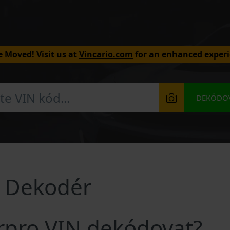
 Moved! Visit us at
Vincario.com
for an enhanced experi
DEKÓDOV
N Dekodér
erpro VIN dekódovat?