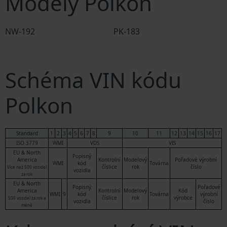
Modely Polkon
NW-192
PK-183
Schéma VIN kódu
Polkon
Standard
1
2
3
4
5
6
7
8
9
10
11
12
13
14
15
16
17
ISO 3779
WMI
VDS
VIS
EU & North
Popisný
America
Kontrolní
Modelový
Pořadové výrobní
WMI
kód
Továrna
číslice
rok
číslo
Více než 500 vozidel
vozidla
za rok
EU & North
Popisný
Pořadové
America
Kontrolní
Modelový
Kód
WMI
9
kód
Továrna
výrobní
číslice
rok
výrobce
500 vozidel za rok a
vozidla
číslo
méně