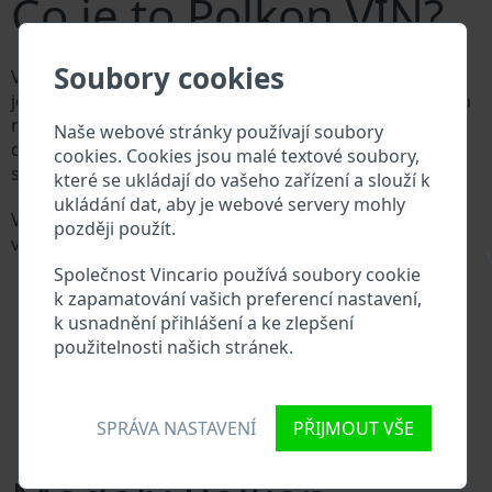
Co je to Polkon VIN?
Soubory cookies
Výrobce vozů Polkon přiděluje každému vozidlu
jedinečné identifikační číslo zvané Vehicle Identification
number (VIN). VIN se skládá ze znaků a čísel o celkové
Naše webové stránky používají soubory
délce 17 znaků, do kterých ze zakódovaná základní
cookies. Cookies jsou malé textové soubory,
specifikaci vozidla.
které se ukládají do vašeho zařízení a slouží k
ukládání dat, aby je webové servery mohly
Všechny databáze v automobilovém průmyslu
později použít.
vyhledávají prostřednictvím VIN:
\
Databáze výrobce Polkon
Společnost Vincario používá soubory cookie
Databáze dovozců/vývozců Polkon
k zapamatování vašich preferencí nastavení,
Databáze prodejců Polkon
k usnadnění přihlášení a ke zlepšení
Dodavatelé náhradních dílů a autoservisy Polkon
použitelnosti našich stránek.
Národní registr vozidel
Policejní databáze
Databáze pojišťoven
SPRÁVA NASTAVENÍ
PŘIJMOUT VŠE
Databáze soukromých společností