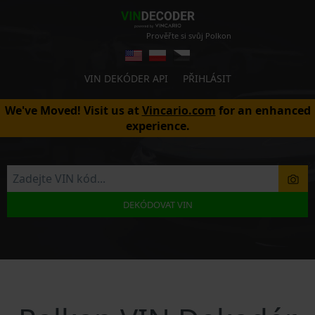
Prověřte si svůj Polkon
VIN DEKÓDER API
PŘIHLÁSIT
We've Moved! Visit us at
Vincario.com
for an enhanced
experience.
DEKÓDOVAT VIN