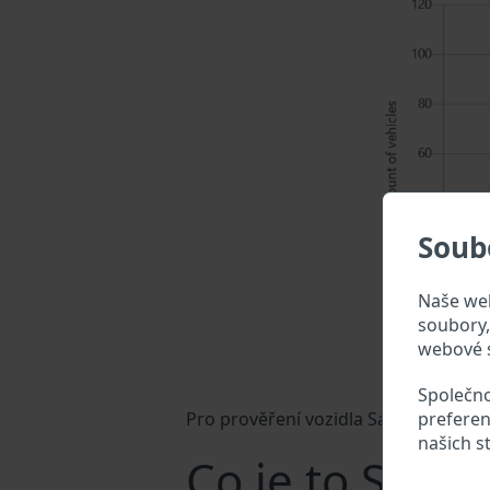
Soub
Naše web
soubory, 
webové s
Společno
preferen
Pro prověření vozidla Saris zadejte V
našich s
Co je to Saris