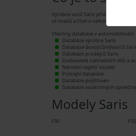
Výrobce vozů Saris přiděluje každému 
ze znaků a čísel o celkové délce 17 z
Všechny databáze v automobilovém p
Databáze výrobce Saris
Databáze dovozců/vývozců Sari
Databáze prodejců Saris
Dodavatelé náhradních dílů a au
Národní registr vozidel
Policejní databáze
Databáze pojišťoven
Databáze soukromých společno
Modely Saris
F30
P3