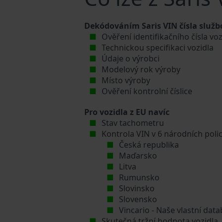
Dekódováním Saris VIN čísla služb
Ověření identifikačního čísla voz
Technickou specifikaci vozidla
Údaje o výrobci
Modelový rok výroby
Místo výroby
Ověření kontrolní číslice
Pro vozidla z EU navíc
Stav tachometru
Kontrola VIN v 6 národních poli
Česká republika
Maďarsko
Litva
Rumunsko
Slovinsko
Slovensko
Vincario - Naše vlastní da
Skutečná tržní hodnota vozidla