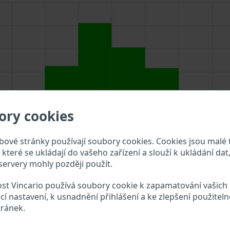
ory cookies
ové stránky používají soubory cookies. Cookies jsou malé 
které se ukládají do vašeho zařízení a slouží k ukládání dat,
ervery mohly později použít.
st Vincario používá soubory cookie k zapamatování vašich
cí nastavení, k usnadnění přihlášení a ke zlepšení použiteln
IN do vyhledávacího pole výše a překontrolujte, jaké údaje o 
tránek.
 VIN?