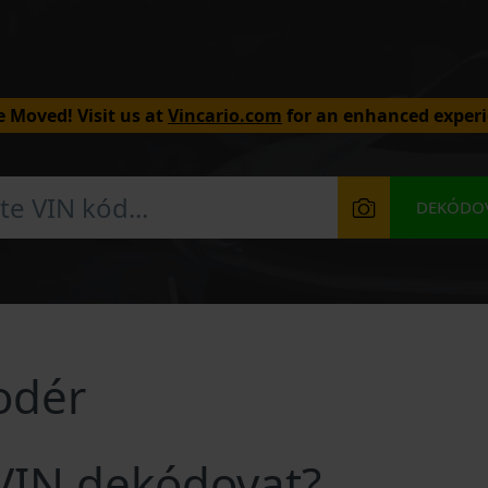
 Moved! Visit us at
Vincario.com
for an enhanced experi
DEKÓDOV
odér
 VIN dekódovat?