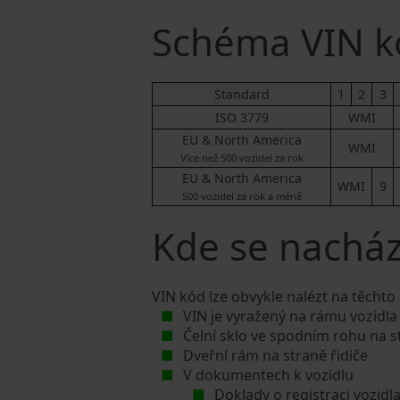
Schéma VIN k
Standard
1
2
3
ISO 3779
WMI
EU & North America
WMI
Více než 500 vozidel za rok
EU & North America
WMI
9
500 vozidel za rok a méně
Kde se nachází
VIN kód lze obvykle nalézt na těchto
VIN je vyražený na rámu vozidla
Čelní sklo ve spodním rohu na s
Dveřní rám na straně řidiče
V dokumentech k vozidlu
Doklady o registraci vozidl