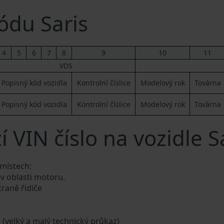
ódu Saris
4
5
6
7
8
9
10
11
VDS
Popisný kód vozidla
Kontrolní číslice
Modelový rok
Továrna
Popisný kód vozidla
Kontrolní číslice
Modelový rok
Továrna
 VIN číslo na vozidle S
 místech:
 v oblasti motoru.
traně řidiče
a (velký a malý technický průkaz)