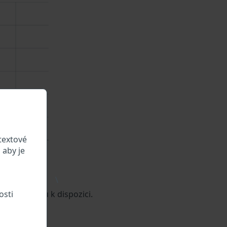
textové
 aby je
\
osti
vozidle jsou k dispozici.