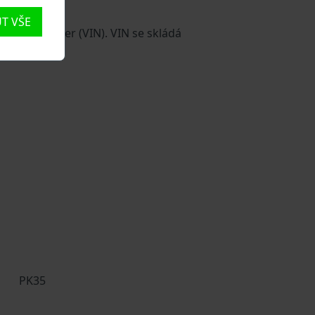
T VŠE
ication number (VIN). VIN se skládá
PK35