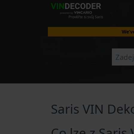
Prověřte si svůj Saris
We've
Saris VIN Dek
Co lze z Saris