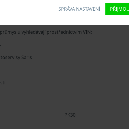
SPRÁVA NASTAVENÍ
PŘIJMOU
vozidlu jedinečné identifikační číslo zvané Vehicle Identif
naků, do kterých ze zakódovaná základní specifikaci vozidla.
růmyslu vyhledávají prostřednictvím VIN:
s
toservisy Saris
stí
0
PK30