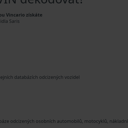
ou Vincario získáte
idla Saris
cejních databázích odcizených vozidel
tabáze odcizených osobních automobilů, motocyklů, nákladn