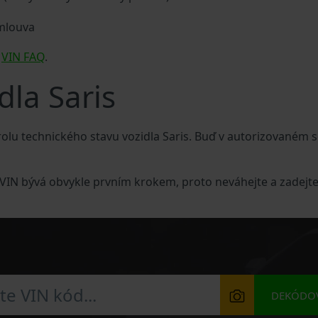
smlouva
s
VIN FAQ
.
dla Saris
lu technického stavu vozidla Saris. Buď v autorizovaném s
e VIN bývá obvykle prvním krokem, proto neváhejte a zadejte
DEKÓDOV