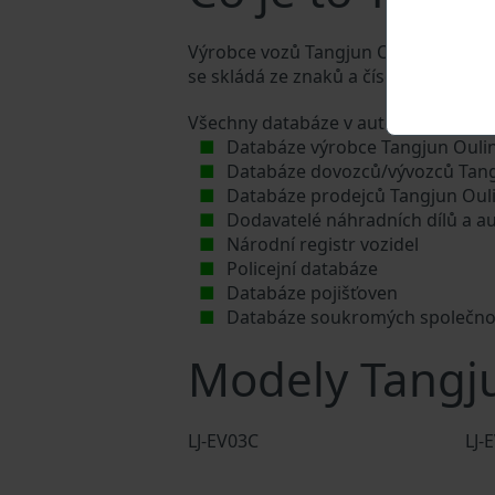
Výrobce vozů Tangjun Ouling přiděluj
se skládá ze znaků a čísel o celkové 
Všechny databáze v automobilovém p
Databáze výrobce Tangjun Ouli
Databáze dovozců/vývozců Tang
Databáze prodejců Tangjun Oul
Dodavatelé náhradních dílů a a
Národní registr vozidel
Policejní databáze
Databáze pojišťoven
Databáze soukromých společno
Modely Tangj
LJ-EV03C
LJ-