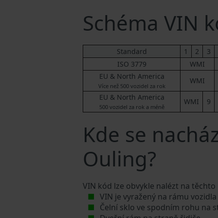
Schéma VIN k
Standard
1
2
3
ISO 3779
WMI
EU & North America
WMI
Více než 500 vozidel za rok
EU & North America
WMI
9
500 vozidel za rok a méně
Kde se nachází
Ouling?
VIN kód lze obvykle nalézt na těchto
VIN je vyražený na rámu vozidla
Čelní sklo ve spodním rohu na s