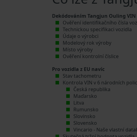
Dekódováním Tangjun Ouling VIN čí
Ověření identifikačního čísla vo
Technickou specifikaci vozidla
Údaje o výrobci
Modelový rok výroby
Místo výroby
Ověření kontrolní číslice
Pro vozidla z EU navíc
Stav tachometru
Kontrola VIN v 6 národních poli
Česká republika
Maďarsko
Litva
Rumunsko
Slovinsko
Slovensko
Vincario - Naše vlastní da
Skutečná tržní hodnota vozidla