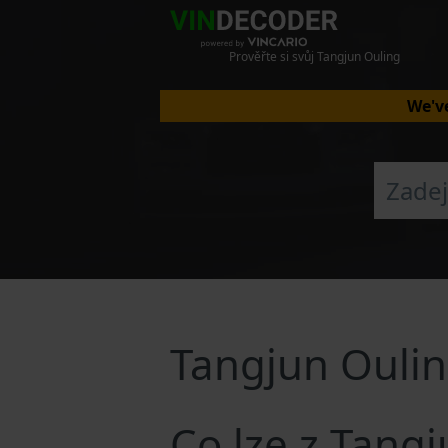
Prověřte si svůj Tangjun Ouling
We've
Tangjun Ouli
Co lze z Tang