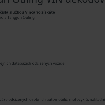
sla službou Vincario získáte
zidla Tangjun Ouling
cejních databázích odcizených vozidel
tabáze odcizených osobních automobilů, motocyklů, nákladn