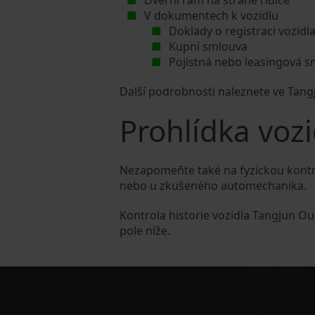
Dveřní rám na straně řidiče
V dokumentech k vozidlu
Doklady o registraci vozidl
Kupní smlouva
Pojistná nebo leasingová 
Další podrobnosti naleznete ve Tan
Prohlídka voz
Nezapomeňte také na fyzickou kontro
nebo u zkušeného automechanika.
Kontrola historie vozidla Tangjun O
pole níže.