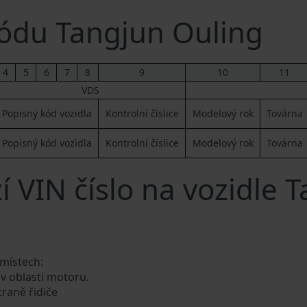
ódu Tangjun Ouling
4
5
6
7
8
9
10
11
VDS
Popisný kód vozidla
Kontrolní číslice
Modelový rok
Továrna
Popisný kód vozidla
Kontrolní číslice
Modelový rok
Továrna
 VIN číslo na vozidle 
 místech:
 v oblasti motoru.
traně řidiče