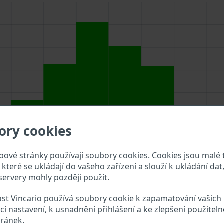
ory cookies
ové stránky používají soubory cookies. Cookies jsou malé 
které se ukládají do vašeho zařízení a slouží k ukládání dat,
ervery mohly později použít.
zadejte VIN do vyhledávacího pole výše a překontrolujte, ja
st Vincario používá soubory cookie k zapamatování vašich
cí nastavení, k usnadnění přihlášení a ke zlepšení použiteln
jun Ouling VIN?
tránek.