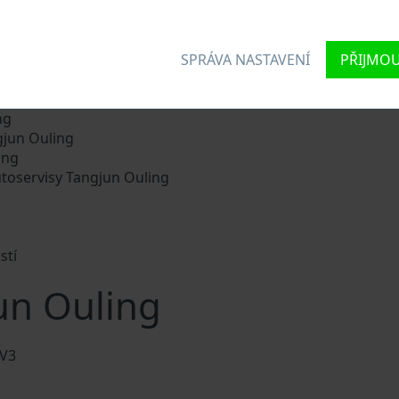
e každému vozidlu jedinečné identifikační číslo zvané Vehic
SPRÁVA NASTAVENÍ
PŘIJMOU
délce 17 znaků, do kterých ze zakódovaná základní specifikac
růmyslu vyhledávají prostřednictvím VIN:
ng
jun Ouling
ing
utoservisy Tangjun Ouling
stí
un Ouling
EV3