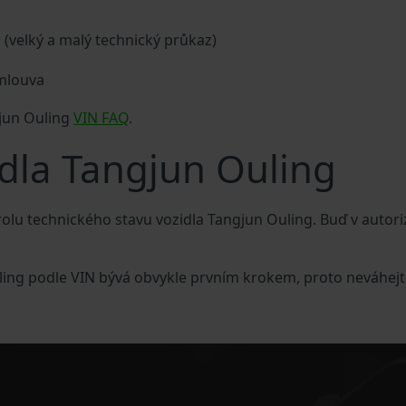
a (velký a malý technický průkaz)
smlouva
gjun Ouling
VIN FAQ
.
idla Tangjun Ouling
lu technického stavu vozidla Tangjun Ouling. Buď v autor
uling podle VIN bývá obvykle prvním krokem, proto neváhejt