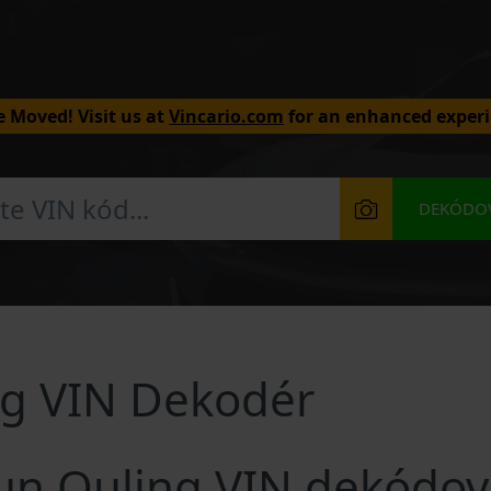
 Moved! Visit us at
Vincario.com
for an enhanced experi
DEKÓDOV
ng VIN Dekodér
jun Ouling VIN dekódov