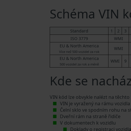
Schéma VIN k
Standard
1
2
3
ISO 3779
WMI
EU & North America
WMI
Více než 500 vozidel za rok
EU & North America
WMI
9
500 vozidel za rok a méně
Kde se nacház
VIN kód lze obvykle nalézt na těchto
VIN je vyražený na rámu vozidla
Čelní sklo ve spodním rohu na s
Dveřní rám na straně řidiče
V dokumentech k vozidlu
Doklady o registraci vozidl