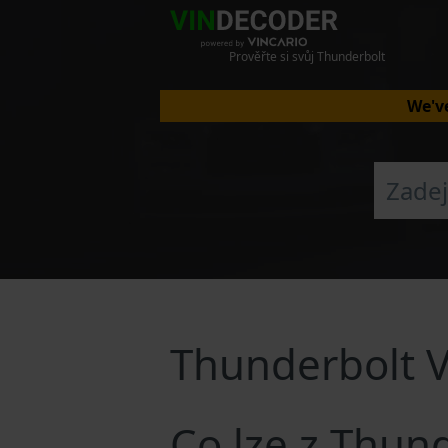
Prověřte si svůj Thunderbolt
We've
Thunderbolt 
Co lze z Thun