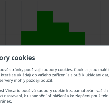
ory cookies
ové stránky používají soubory cookies. Cookies jsou malé 
které se ukládají do vašeho zařízení a slouží k ukládání dat,
ervery mohly později použít.
st Vincario používá soubory cookie k zapamatování vašich
ejte VIN do vyhledávacího pole výše a překontrolujte, jaké 
cí nastavení, k usnadnění přihlášení a ke zlepšení použiteln
tránek.
derbolt VIN?