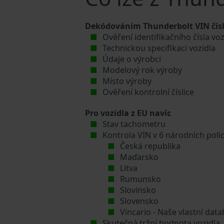
Dekódováním Thunderbolt VIN čísla
Ověření identifikačního čísla vo
Technickou specifikaci vozidla
Údaje o výrobci
Modelový rok výroby
Místo výroby
Ověření kontrolní číslice
Pro vozidla z EU navíc
Stav tachometru
Kontrola VIN v 6 národních poli
Česká republika
Maďarsko
Litva
Rumunsko
Slovinsko
Slovensko
Vincario - Naše vlastní da
Skutečná tržní hodnota vozidla