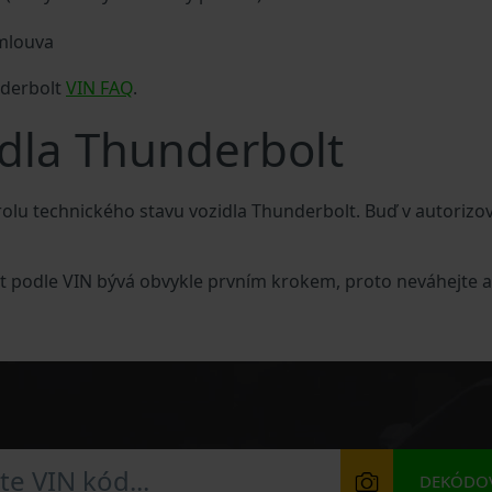
smlouva
nderbolt
VIN FAQ
.
idla Thunderbolt
olu technického stavu vozidla Thunderbolt. Buď v autorizo
lt podle VIN bývá obvykle prvním krokem, proto neváhejte a
DEKÓDOV