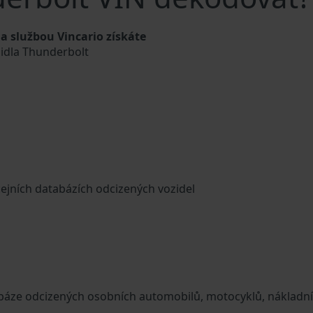
 službou Vincario získáte
zidla Thunderbolt
cejních databázích odcizených vozidel
tabáze odcizených osobních automobilů, motocyklů, nákladn