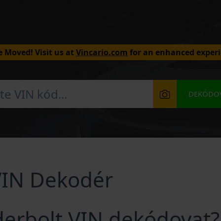
 Moved! Visit us at
Vincario.com
for an enhanced experi
DEKÓDOV
VIN Dekodér
derbolt VIN dekódovat?