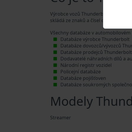
Výrobce vozů Thunderbolt přiděluje k
skládá ze znaků a čísel o celkové dél
Všechny databáze v automobilovém p
Databáze výrobce Thunderbolt
Databáze dovozců/vývozců Thu
Databáze prodejců Thunderbol
Dodavatelé náhradních dílů a a
Národní registr vozidel
Policejní databáze
Databáze pojišťoven
Databáze soukromých společno
Modely Thund
Streamer