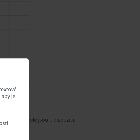
textové
 aby je
\
údaje o vozidle jsou k dispozici.
osti