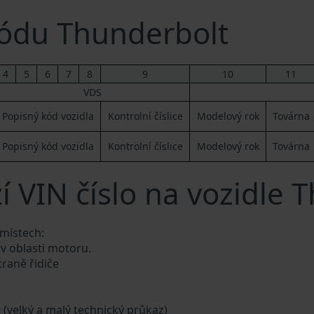
ódu Thunderbolt
4
5
6
7
8
9
10
11
VDS
Popisný kód vozidla
Kontrolní číslice
Modelový rok
Továrna
Popisný kód vozidla
Kontrolní číslice
Modelový rok
Továrna
í VIN číslo na vozidle 
 místech:
 v oblasti motoru.
traně řidiče
a (velký a malý technický průkaz)