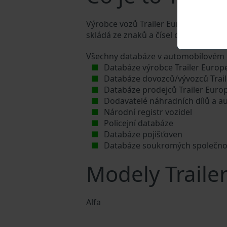
Výrobce vozů Trailer Europe přiděluj
skládá ze znaků a čísel o celkové dél
Všechny databáze v automobilovém p
Databáze výrobce Trailer Europ
Databáze dovozců/vývozců Trai
Databáze prodejců Trailer Euro
Dodavatelé náhradních dílů a au
Národní registr vozidel
Policejní databáze
Databáze pojišťoven
Databáze soukromých společno
Modely Traile
Alfa