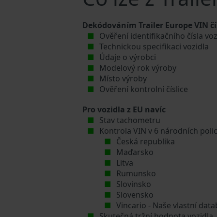
Dekódováním Trailer Europe VIN čís
Ověření identifikačního čísla voz
Technickou specifikaci vozidla
Údaje o výrobci
Modelový rok výroby
Místo výroby
Ověření kontrolní číslice
Pro vozidla z EU navíc
Stav tachometru
Kontrola VIN v 6 národních poli
Česká republika
Maďarsko
Litva
Rumunsko
Slovinsko
Slovensko
Vincario - Naše vlastní da
Skutečná tržní hodnota vozidla