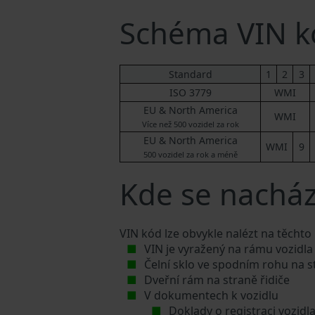
Schéma VIN kó
Standard
1
2
3
ISO 3779
WMI
EU & North America
WMI
Více než 500 vozidel za rok
EU & North America
WMI
9
500 vozidel za rok a méně
Kde se nachází
VIN kód lze obvykle nalézt na těchto
VIN je vyražený na rámu vozidla
Čelní sklo ve spodním rohu na s
Dveřní rám na straně řidiče
V dokumentech k vozidlu
Doklady o registraci vozidl