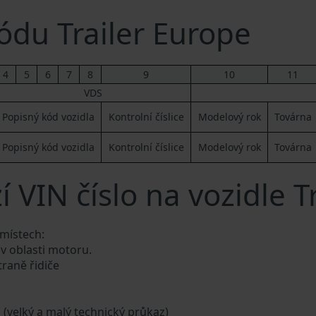
du Trailer Europe
4
5
6
7
8
9
10
11
VDS
Popisný kód vozidla
Kontrolní číslice
Modelový rok
Továrna
Popisný kód vozidla
Kontrolní číslice
Modelový rok
Továrna
 VIN číslo na vozidle T
 místech:
 v oblasti motoru.
traně řidiče
a (velký a malý technický průkaz)