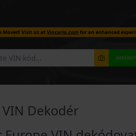
 Moved! Visit us at
Vincario.com
for an enhanced experi
DEKÓDOV
e VIN Dekodér
er Europe VIN dekódova