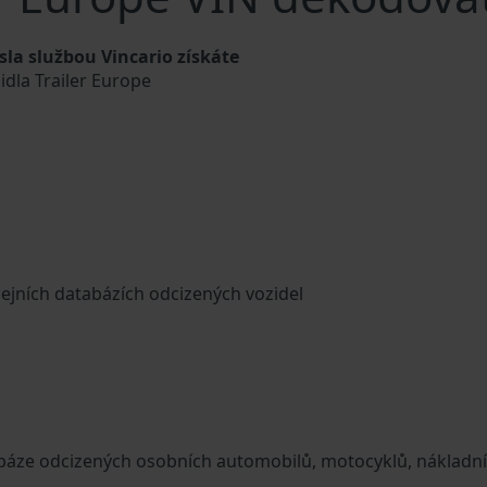
la službou Vincario získáte
idla Trailer Europe
cejních databázích odcizených vozidel
tabáze odcizených osobních automobilů, motocyklů, nákladn