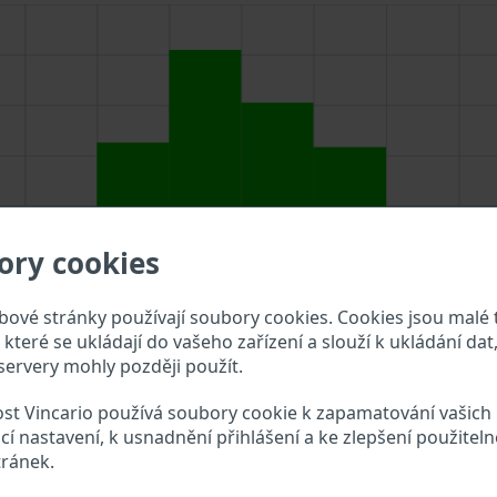
ory cookies
ové stránky používají soubory cookies. Cookies jsou malé 
které se ukládají do vašeho zařízení a slouží k ukládání dat,
ervery mohly později použít.
st Vincario používá soubory cookie k zapamatování vašich
zadejte VIN do vyhledávacího pole výše a překontrolujte, jak
cí nastavení, k usnadnění přihlášení a ke zlepšení použiteln
tránek.
er Europe VIN?