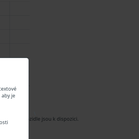
textové
 aby je
\
é údaje o vozidle jsou k dispozici.
osti