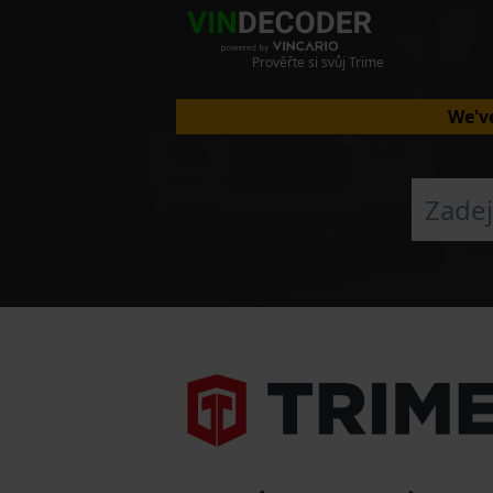
Prověřte si svůj Trime
We've