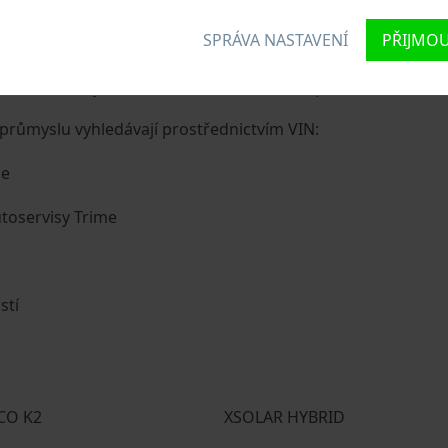
 VIN?
SPRÁVA NASTAVENÍ
PŘIJMOU
 vozidlu jedinečné identifikační číslo zvané Vehicle Identif
naků, do kterých ze zakódovaná základní specifikaci vozidla.
růmyslu vyhledávají prostřednictvím VIN:
me
toservisy Trime
stí
CO K2
XSOLAR HYBRID