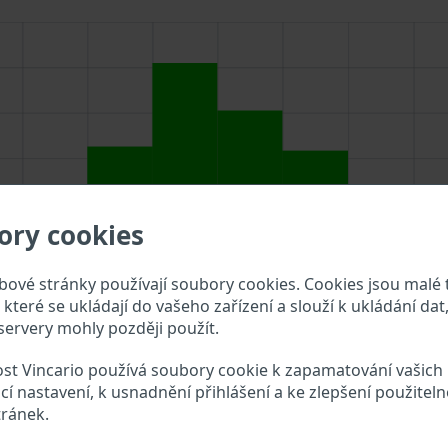
ory cookies
ové stránky používají soubory cookies. Cookies jsou malé 
které se ukládají do vašeho zařízení a slouží k ukládání dat,
ervery mohly později použít.
st Vincario používá soubory cookie k zapamatování vašich
cí nastavení, k usnadnění přihlášení a ke zlepšení použiteln
IN do vyhledávacího pole výše a překontrolujte, jaké údaje o
tránek.