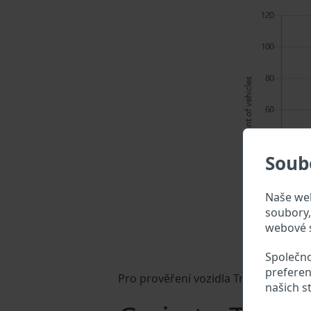
Soub
Naše web
soubory, 
webové s
Společno
preferen
Pro prověření vozidla Trime zadejte V
našich s