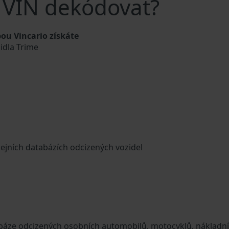
e VIN dekódovat?
ou Vincario získáte
zidla Trime
cejních databázích odcizených vozidel
tabáze odcizených osobních automobilů, motocyklů, nákladn