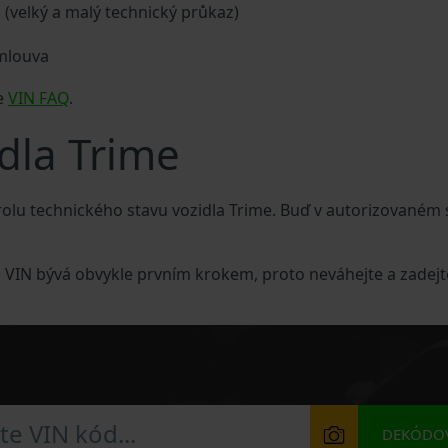
a (velký a malý technický průkaz)
smlouva
me
VIN FAQ
.
idla Trime
olu technického stavu vozidla Trime. Buď v autorizovaném 
e VIN bývá obvykle prvním krokem, proto neváhejte a zadejt
DEKÓDOV