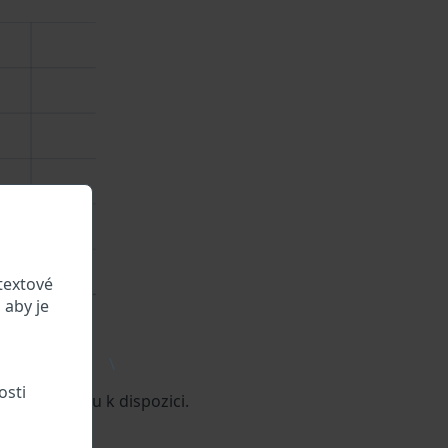
textové
 aby je
\
osti
 vozidle jsou k dispozici.