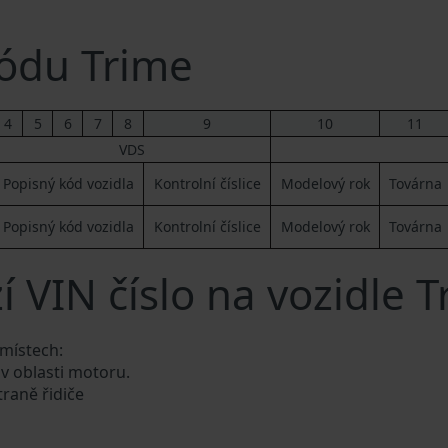
ódu Trime
4
5
6
7
8
9
10
11
VDS
Popisný kód vozidla
Kontrolní číslice
Modelový rok
Továrna
Popisný kód vozidla
Kontrolní číslice
Modelový rok
Továrna
 VIN číslo na vozidle T
 místech:
 v oblasti motoru.
traně řidiče