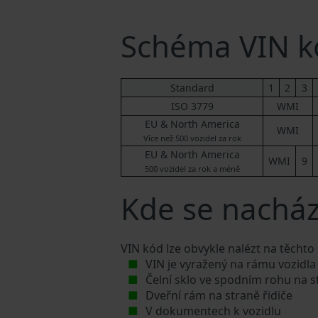
Schéma VIN k
Standard
1
2
3
ISO 3779
WMI
EU & North America
WMI
Více než 500 vozidel za rok
EU & North America
WMI
9
500 vozidel za rok a méně
Kde se nachází
VIN kód lze obvykle nalézt na těchto
VIN je vyražený na rámu vozidla
Čelní sklo ve spodním rohu na s
Dveřní rám na straně řidiče
V dokumentech k vozidlu