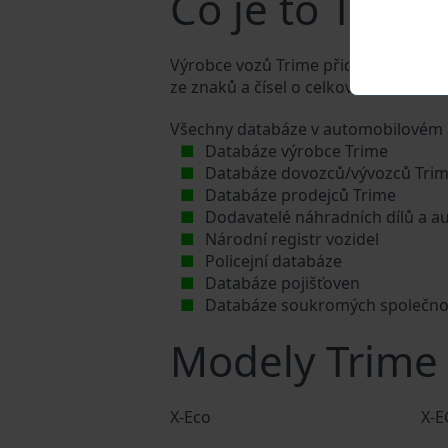
Co je to Trime
Výrobce vozů Trime přiděluje každému
ze znaků a čísel o celkové délce 17 z
Všechny databáze v automobilovém p
Databáze výrobce Trime
Databáze dovozců/vývozců Tri
Databáze prodejců Trime
Dodavatelé náhradních dílů a au
Národní registr vozidel
Policejní databáze
Databáze pojišťoven
Databáze soukromých společno
Modely Trime
X-Eco
X-E