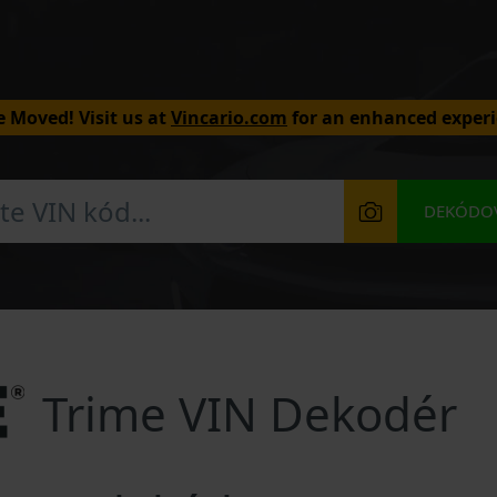
 Moved! Visit us at
Vincario.com
for an enhanced experi
DEKÓDOV
Trime VIN Dekodér