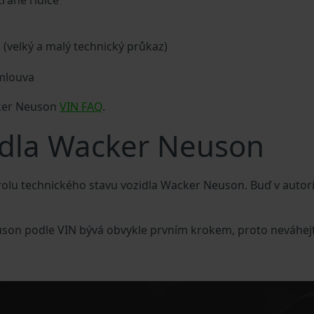
traně řidiče
a (velký a malý technický průkaz)
smlouva
cker Neuson
VIN FAQ
.
idla Wacker Neuson
olu technického stavu vozidla Wacker Neuson. Buď v auto
uson podle VIN bývá obvykle prvním krokem, proto neváhejt