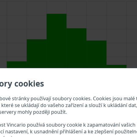
ory cookies
ové stránky používají soubory cookies. Cookies jsou malé 
které se ukládají do vašeho zařízení a slouží k ukládání dat,
ervery mohly později použít.
zadejte VIN do vyhledávacího pole výše a překontrolujte, ja
st Vincario používá soubory cookie k zapamatování vašich
er Neuson VIN?
cí nastavení, k usnadnění přihlášení a ke zlepšení použiteln