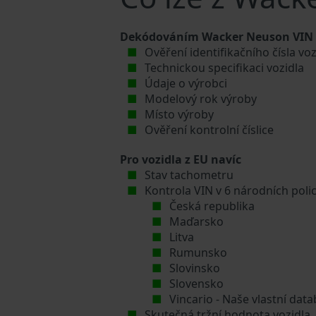
Dekódováním Wacker Neuson VIN čí
Ověření identifikačního čísla v
Technickou specifikaci vozidla
Údaje o výrobci
Modelový rok výroby
Místo výroby
Ověření kontrolní číslice
Pro vozidla z EU navíc
Stav tachometru
Kontrola VIN v 6 národních poli
Česká republika
Maďarsko
Litva
Rumunsko
Slovinsko
Slovensko
Vincario - Naše vlastní da
Skutečná tržní hodnota vozidla