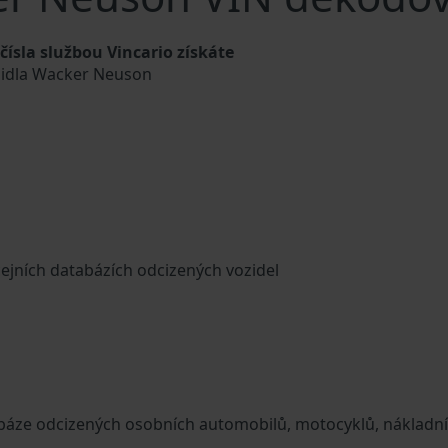
sla službou Vincario získáte
ozidla Wacker Neuson
cejních databázích odcizených vozidel
tabáze odcizených osobních automobilů, motocyklů, nákladn