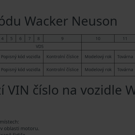
ódu Wacker Neuson
4
5
6
7
8
9
10
11
VDS
Popisný kód vozidla
Kontrolní číslice
Modelový rok
Továrna
Popisný kód vozidla
Kontrolní číslice
Modelový rok
Továrna
í VIN číslo na vozidle 
 místech:
 v oblasti motoru.