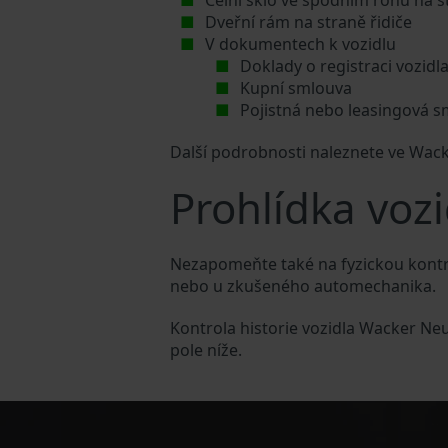
Čelní sklo ve spodním rohu na s
Dveřní rám na straně řidiče
V dokumentech k vozidlu
Doklady o registraci vozidl
Kupní smlouva
Pojistná nebo leasingová 
Další podrobnosti naleznete ve Wa
Prohlídka voz
Nezapomeňte také na fyzickou kontr
nebo u zkušeného automechanika.
Kontrola historie vozidla Wacker Ne
pole níže.