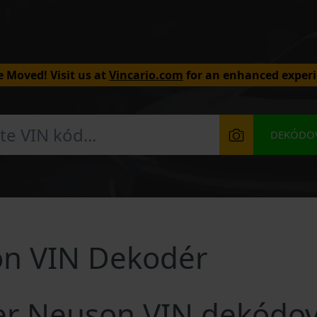
 Moved! Visit us at
Vincario.com
for an enhanced experi
DEKÓDOV
n VIN Dekodér
er Neuson VIN dekódov