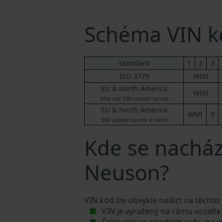
Schéma VIN k
Standard
1
2
3
ISO 3779
WMI
EU & North America
WMI
Více než 500 vozidel za rok
EU & North America
WMI
9
500 vozidel za rok a méně
Kde se nacház
Neuson?
VIN kód lze obvykle nalézt na těchto
VIN je vyražený na rámu vozidla