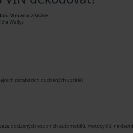
bou Vincario získáte
idla Wallys
cejních databázích odcizených vozidel
tabáze odcizených osobních automobilů, motocyklů, nákladn