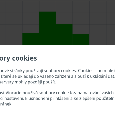
ory cookies
ové stránky používají soubory cookies. Cookies jsou malé 
které se ukládají do vašeho zařízení a slouží k ukládání dat,
ervery mohly později použít.
st Vincario používá soubory cookie k zapamatování vašich
cí nastavení, k usnadnění přihlášení a ke zlepšení použiteln
VIN do vyhledávacího pole výše a překontrolujte, jaké údaje 
tránek.
s VIN?