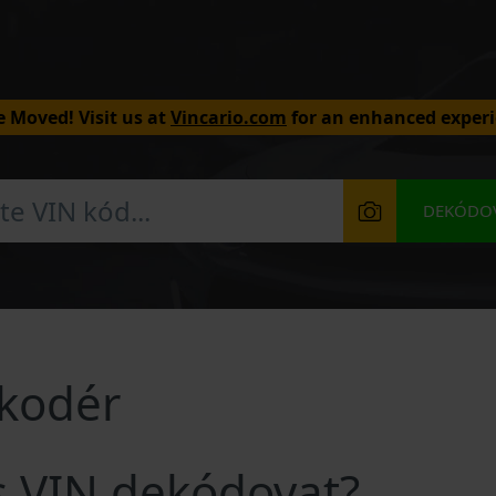
 Moved! Visit us at
Vincario.com
for an enhanced experi
DEKÓDOV
ekodér
ys VIN dekódovat?