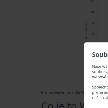
Soub
Naše web
soubory, 
webové s
Společno
preferen
Pro prověření vozidla Wallys zadejte 
našich s
Co je to Wally