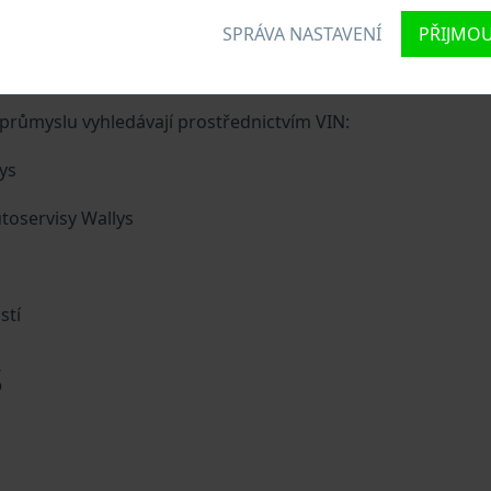
SPRÁVA NASTAVENÍ
PŘIJMOU
u vozidlu jedinečné identifikační číslo zvané Vehicle Identi
naků, do kterých ze zakódovaná základní specifikaci vozidla.
růmyslu vyhledávají prostřednictvím VIN:
ys
toservisy Wallys
stí
s