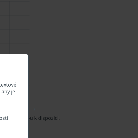
textové
 aby je
\
osti
o vozidle jsou k dispozici.