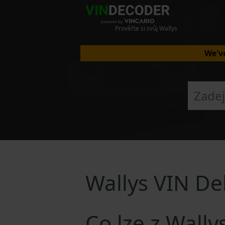
Prověřte si svůj Wallys
We've
Wallys VIN D
Co lze z Wall