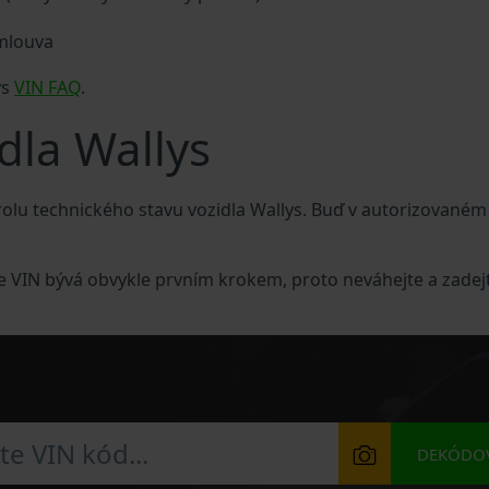
smlouva
ys
VIN FAQ
.
dla Wallys
lu technického stavu vozidla Wallys. Buď v autorizovaném
le VIN bývá obvykle prvním krokem, proto neváhejte a zadej
DEKÓDOV