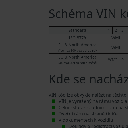
Schéma VIN k
Standard
1
2
3
ISO 3779
WMI
EU & North America
WMI
Více než 500 vozidel za rok
EU & North America
WMI
9
500 vozidel za rok a méně
Kde se nachází
VIN kód lze obvykle nalézt na těchto
VIN je vyražený na rámu vozidla
Čelní sklo ve spodním rohu na s
Dveřní rám na straně řidiče
V dokumentech k vozidlu
Doklady o registraci vozidl