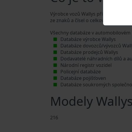
Výrobce vozů Wallys přiděluje každém
ze znaků a čísel o celkové délce 17 z
Všechny databáze v automobilovém p
Databáze výrobce Wallys
Databáze dovozců/vývozců Wall
Databáze prodejců Wallys
Dodavatelé náhradních dílů a au
Národní registr vozidel
Policejní databáze
Databáze pojišťoven
Databáze soukromých společno
Modely Wally
216