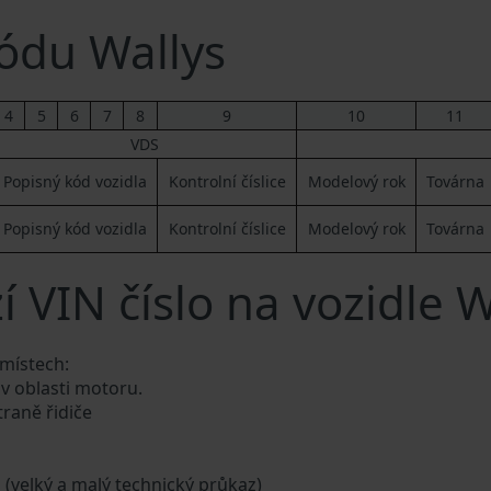
ódu Wallys
4
5
6
7
8
9
10
11
VDS
Popisný kód vozidla
Kontrolní číslice
Modelový rok
Továrna
Popisný kód vozidla
Kontrolní číslice
Modelový rok
Továrna
 VIN číslo na vozidle W
 místech:
 v oblasti motoru.
traně řidiče
a (velký a malý technický průkaz)