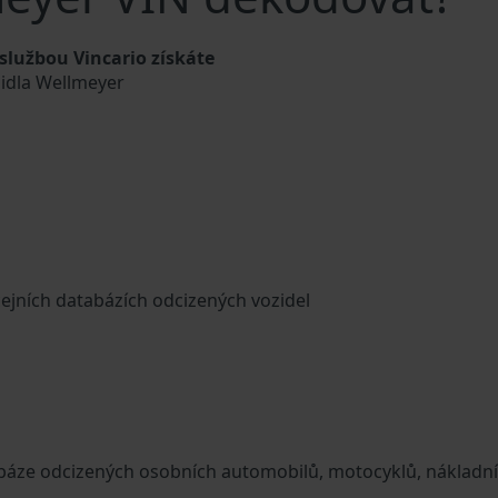
lužbou Vincario získáte
zidla Wellmeyer
cejních databázích odcizených vozidel
tabáze odcizených osobních automobilů, motocyklů, nákladn