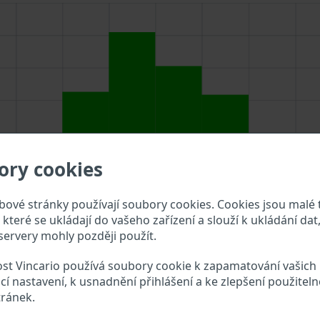
ory cookies
ové stránky používají soubory cookies. Cookies jsou malé 
které se ukládají do vašeho zařízení a slouží k ukládání dat,
ervery mohly později použít.
st Vincario používá soubory cookie k zapamatování vašich
te VIN do vyhledávacího pole výše a překontrolujte, jaké úd
cí nastavení, k usnadnění přihlášení a ke zlepšení použiteln
tránek.
meyer VIN?