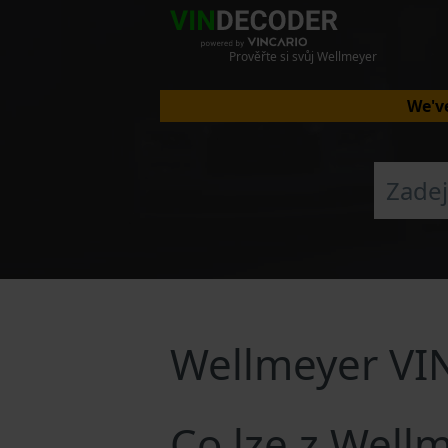
Prověřte si svůj Wellmeyer
We've
Wellmeyer VI
Co lze z Well