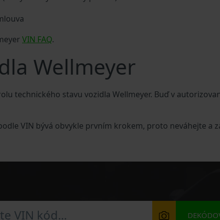
smlouva
lmeyer
VIN FAQ
.
idla Wellmeyer
lu technického stavu vozidla Wellmeyer. Buď v autorizova
 podle VIN bývá obvykle prvním krokem, proto neváhejte a z
DEKÓDOV