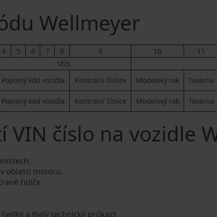
ódu Wellmeyer
4
5
6
7
8
9
10
11
VDS
Popisný kód vozidla
Kontrolní číslice
Modelový rok
Továrna
Popisný kód vozidla
Kontrolní číslice
Modelový rok
Továrna
í VIN číslo na vozidle 
 místech:
 v oblasti motoru.
traně řidiče
a (velký a malý technický průkaz)