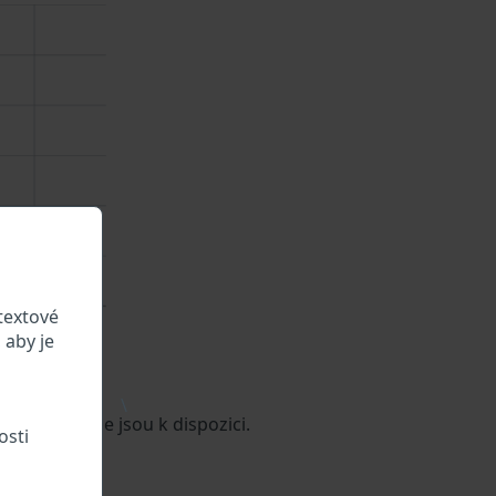
textové
 aby je
\
aje o vozidle jsou k dispozici.
osti