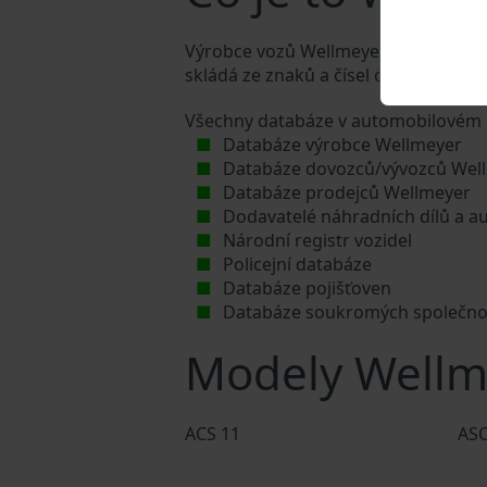
Výrobce vozů Wellmeyer přiděluje kaž
skládá ze znaků a čísel o celkové dél
Všechny databáze v automobilovém p
Databáze výrobce Wellmeyer
Databáze dovozců/vývozců Wel
Databáze prodejců Wellmeyer
Dodavatelé náhradních dílů a a
Národní registr vozidel
Policejní databáze
Databáze pojišťoven
Databáze soukromých společno
Modely Wellm
ACS 11
ASO