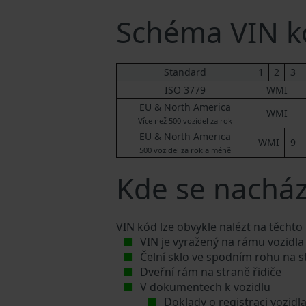
Schéma VIN k
Standard
1
2
3
ISO 3779
WMI
EU & North America
WMI
Více než 500 vozidel za rok
EU & North America
WMI
9
500 vozidel za rok a méně
Kde se nacház
VIN kód lze obvykle nalézt na těchto
VIN je vyražený na rámu vozidla
Čelní sklo ve spodním rohu na s
Dveřní rám na straně řidiče
V dokumentech k vozidlu
Doklady o registraci vozidl