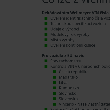
Dekódováním Wellmeyer VIN čísla s
Ověření identifikačního čísla vo
Technickou specifikaci vozidla
Údaje o výrobci
Modelový rok výroby
Místo výroby
Ověření kontrolní číslice
Pro vozidla z EU navíc
Stav tachometru
Kontrola VIN v 6 národních poli
Česká republika
Maďarsko
Litva
Rumunsko
Slovinsko
Slovensko
Vincario - Naše vlastní da
Skutečná tržní hodnota vozidla