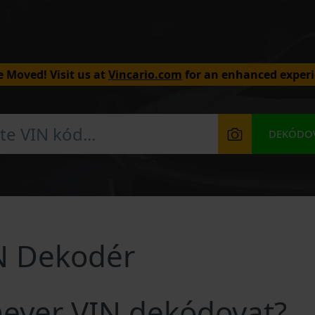
 Moved! Visit us at
Vincario.com
for an enhanced experi
DEKÓDOV
N Dekodér
meyer VIN dekódovat?