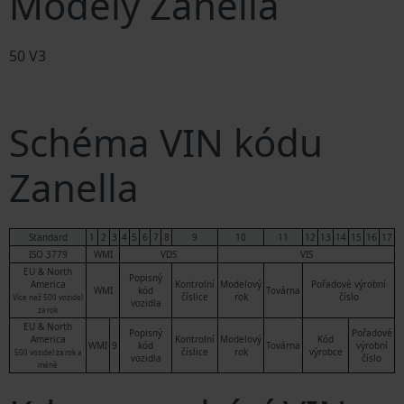
Modely Zanella
50 V3
Schéma VIN kódu
Zanella
Standard
1
2
3
4
5
6
7
8
9
10
11
12
13
14
15
16
17
ISO 3779
WMI
VDS
VIS
EU & North
Popisný
America
Kontrolní
Modelový
Pořadové výrobní
WMI
kód
Továrna
číslice
rok
číslo
Více než 500 vozidel
vozidla
za rok
EU & North
Popisný
Pořadové
America
Kontrolní
Modelový
Kód
WMI
9
kód
Továrna
výrobní
číslice
rok
výrobce
500 vozidel za rok a
vozidla
číslo
méně