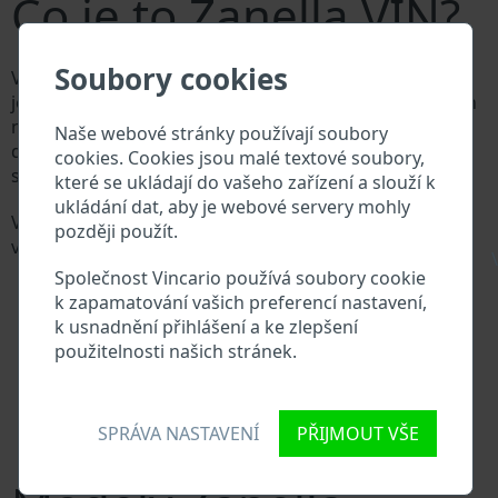
Co je to Zanella VIN?
Soubory cookies
Výrobce vozů Zanella přiděluje každému vozidlu
jedinečné identifikační číslo zvané Vehicle Identification
number (VIN). VIN se skládá ze znaků a čísel o celkové
Naše webové stránky používají soubory
délce 17 znaků, do kterých ze zakódovaná základní
cookies. Cookies jsou malé textové soubory,
specifikaci vozidla.
které se ukládají do vašeho zařízení a slouží k
ukládání dat, aby je webové servery mohly
Všechny databáze v automobilovém průmyslu
později použít.
vyhledávají prostřednictvím VIN:
\
Databáze výrobce Zanella
Společnost Vincario používá soubory cookie
Databáze dovozců/vývozců Zanella
k zapamatování vašich preferencí nastavení,
Databáze prodejců Zanella
k usnadnění přihlášení a ke zlepšení
Dodavatelé náhradních dílů a autoservisy Zanella
použitelnosti našich stránek.
Národní registr vozidel
Policejní databáze
Databáze pojišťoven
SPRÁVA NASTAVENÍ
PŘIJMOUT VŠE
Databáze soukromých společností