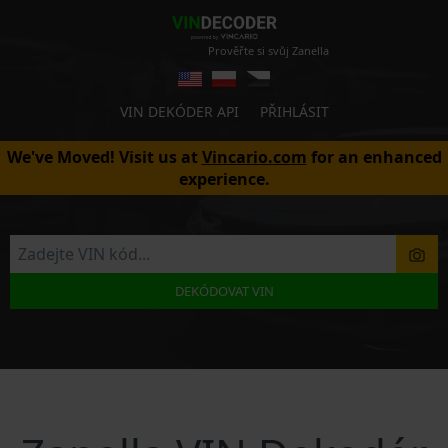
Prověřte si svůj Zanella
VIN DEKÓDER API
PŘIHLÁSIT
We've Moved! Visit us at
Vincario.com
for an enhanced
experience.
DEKÓDOVAT VIN