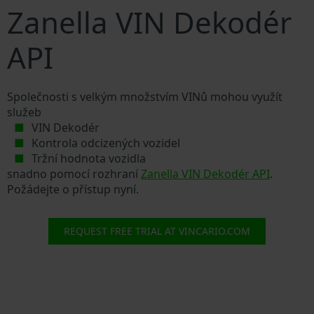
Zanella VIN Dekodér
API
Společnosti s velkým množstvím VINů mohou využít
služeb
VIN Dekodér
Kontrola odcizených vozidel
Tržní hodnota vozidla
snadno pomocí rozhraní
Zanella VIN Dekodér API
.
Požádejte o přístup nyní.
REQUEST FREE TRIAL AT VINCARIO.COM