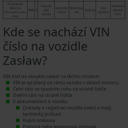
EU & North
Popisný
Pořadové
America
Kontrolní
Modelový
Kód
WMI
9
kód
Továrna
výrobní
číslice
rok
výrobce
500 vozidel za rok a
vozidla
číslo
méně
Kde se nachází VIN
číslo na vozidle
Zasław?
VIN kód lze obvykle nalézt na těchto místech:
VIN je vyražený na rámu vozidla v oblasti motoru.
Čelní sklo ve spodním rohu na straně řidiče
Dveřní rám na straně řidiče
V dokumentech k vozidlu
Doklady o registraci vozidla (velký a malý
technický průkaz)
Kupní smlouva
Pojistná nebo leasingová smlouva