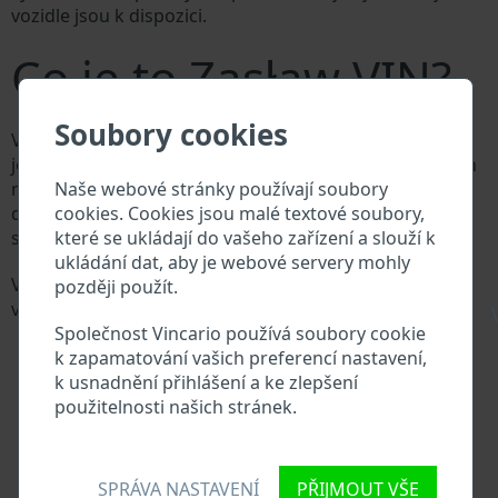
vozidle jsou k dispozici.
Co je to Zasław VIN?
Soubory cookies
Výrobce vozů Zasław přiděluje každému vozidlu
jedinečné identifikační číslo zvané Vehicle Identification
Naše webové stránky používají soubory
number (VIN). VIN se skládá ze znaků a čísel o celkové
cookies. Cookies jsou malé textové soubory,
délce 17 znaků, do kterých ze zakódovaná základní
které se ukládají do vašeho zařízení a slouží k
specifikaci vozidla.
ukládání dat, aby je webové servery mohly
Všechny databáze v automobilovém průmyslu
později použít.
vyhledávají prostřednictvím VIN:
\
Společnost Vincario používá soubory cookie
Databáze výrobce Zasław
k zapamatování vašich preferencí nastavení,
Databáze dovozců/vývozců Zasław
k usnadnění přihlášení a ke zlepšení
Databáze prodejců Zasław
použitelnosti našich stránek.
Dodavatelé náhradních dílů a autoservisy Zasław
Národní registr vozidel
Policejní databáze
Databáze pojišťoven
SPRÁVA NASTAVENÍ
PŘIJMOUT VŠE