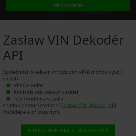
DEKÓDOVAT VIN
Zasław VIN Dekodér
API
Společnosti s velkým množstvím VINů mohou využít
služeb
VIN Dekodér
Kontrola odcizených vozidel
Tržní hodnota vozidla
snadno pomocí rozhraní
Zasław VIN Dekodér API
.
Požádejte o přístup nyní.
REQUEST FREE TRIAL AT VINCARIO.COM