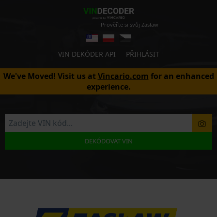
Prověřte si svůj Zasław
VIN DEKÓDER API
PŘIHLÁSIT
We've Moved! Visit us at
Vincario.com
for an enhanced
experience.
DEKÓDOVAT VIN