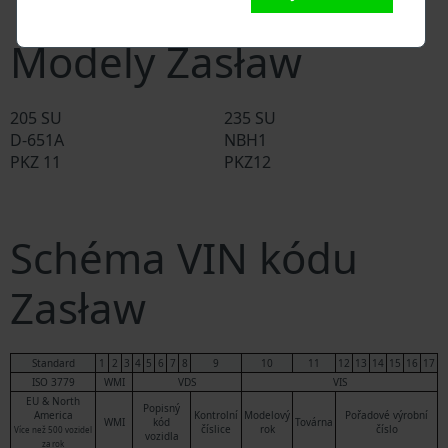
Databáze soukromých společností
Modely Zasław
205 SU
235 SU
D-651A
NBH1
PKZ 11
PKZ12
Schéma VIN kódu
Zasław
Standard
1
2
3
4
5
6
7
8
9
10
11
12
13
14
15
16
17
ISO 3779
WMI
VDS
VIS
EU & North
Popisný
America
Kontrolní
Modelový
Pořadové výrobní
WMI
kód
Továrna
číslice
rok
číslo
Více než 500 vozidel
vozidla
za rok