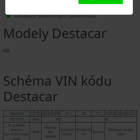
Policejní databáze
Databáze pojišťoven
Databáze soukromých společností
Modely Destacar
NX
Schéma VIN kódu
Destacar
Standard
1
2
3
4
5
6
7
8
9
10
11
12
13
14
15
16
17
ISO 3779
WMI
VDS
VIS
EU & North
Popisný
America
Kontrolní
Modelový
Pořadové výrobní
WMI
kód
Továrna
číslice
rok
číslo
Více než 500 vozidel
vozidla
za rok