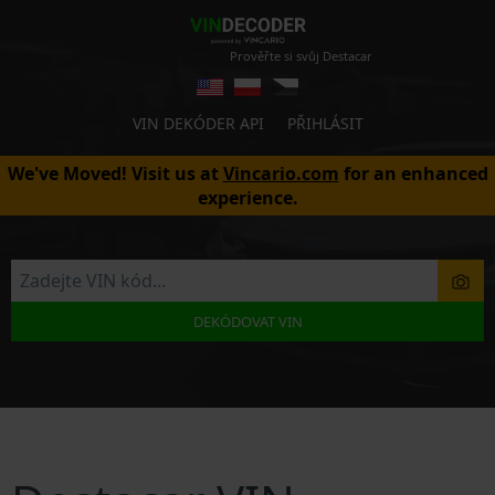
Prověřte si svůj Destacar
VIN DEKÓDER API
PŘIHLÁSIT
We've Moved! Visit us at
Vincario.com
for an enhanced
experience.
DEKÓDOVAT VIN