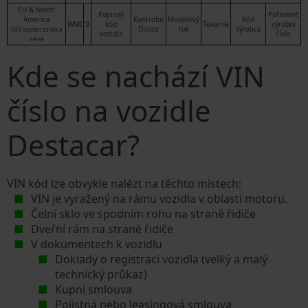
EU & North
Popisný
Pořadové
America
Kontrolní
Modelový
Kód
WMI
9
kód
Továrna
výrobní
číslice
rok
výrobce
500 vozidel za rok a
vozidla
číslo
méně
Kde se nachází VIN
číslo na vozidle
Destacar?
VIN kód lze obvykle nalézt na těchto místech:
VIN je vyražený na rámu vozidla v oblasti motoru.
Čelní sklo ve spodním rohu na straně řidiče
Dveřní rám na straně řidiče
V dokumentech k vozidlu
Doklady o registraci vozidla (velký a malý
technický průkaz)
Kupní smlouva
Pojistná nebo leasingová smlouva