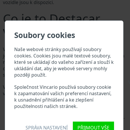
vozidle jsou k dispozici.
Co je to Destacar
VIN?
Soubory cookies
Naše webové stránky používají soubory
Výrobce vozů Destacar přiděluje každému vozidlu
cookies. Cookies jsou malé textové soubory,
jedinečné identifikační číslo zvané Vehicle Identification
které se ukládají do vašeho zařízení a slouží k
number (VIN). VIN se skládá ze znaků a čísel o celkové
ukládání dat, aby je webové servery mohly
délce 17 znaků, do kterých ze zakódovaná základní
později použít.
specifikaci vozidla.
\
Společnost Vincario používá soubory cookie
Všechny databáze v automobilovém průmyslu
k zapamatování vašich preferencí nastavení,
vyhledávají prostřednictvím VIN:
k usnadnění přihlášení a ke zlepšení
Databáze výrobce Destacar
použitelnosti našich stránek.
Databáze dovozců/vývozců Destacar
Databáze prodejců Destacar
Dodavatelé náhradních dílů a autoservisy Destacar
Národní registr vozidel
SPRÁVA NASTAVENÍ
PŘIJMOUT VŠE