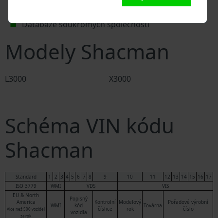
Policejní databáze
Databáze pojišťoven
Databáze soukromých společností
Modely Shacman
L3000
X3000
Schéma VIN kódu
Shacman
Standard
1
2
3
4
5
6
7
8
9
10
11
12
13
14
15
16
17
ISO 3779
WMI
VDS
VIS
EU & North
Popisný
America
Kontrolní
Modelový
Pořadové výrobní
WMI
kód
Továrna
číslice
rok
číslo
Více než 500 vozidel
vozidla
za rok