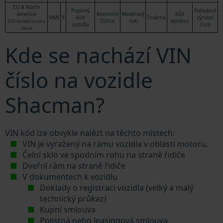
EU & North
Popisný
Pořadové
America
Kontrolní
Modelový
Kód
WMI
9
kód
Továrna
výrobní
číslice
rok
výrobce
500 vozidel za rok a
vozidla
číslo
méně
Kde se nachází VIN
číslo na vozidle
Shacman?
VIN kód lze obvykle nalézt na těchto místech:
VIN je vyražený na rámu vozidla v oblasti motoru.
Čelní sklo ve spodním rohu na straně řidiče
Dveřní rám na straně řidiče
V dokumentech k vozidlu
Doklady o registraci vozidla (velký a malý
technický průkaz)
Kupní smlouva
Pojistná nebo leasingová smlouva