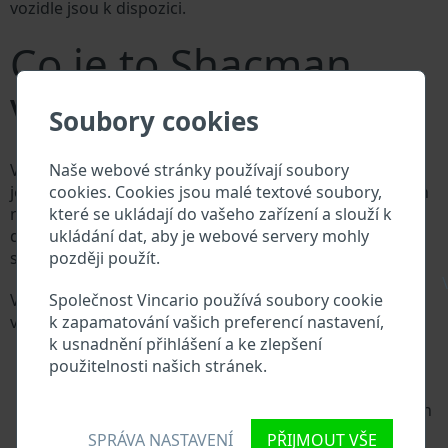
vozidle jsou k dispozici.
Co je to Shacman
VIN?
Soubory cookies
Naše webové stránky používají soubory
Výrobce vozů Shacman přiděluje každému vozidlu
cookies. Cookies jsou malé textové soubory,
jedinečné identifikační číslo zvané Vehicle Identification
které se ukládají do vašeho zařízení a slouží k
number (VIN). VIN se skládá ze znaků a čísel o celkové
ukládání dat, aby je webové servery mohly
délce 17 znaků, do kterých ze zakódovaná základní
později použít.
specifikaci vozidla.
\
Společnost Vincario používá soubory cookie
Všechny databáze v automobilovém průmyslu
k zapamatování vašich preferencí nastavení,
vyhledávají prostřednictvím VIN:
k usnadnění přihlášení a ke zlepšení
Databáze výrobce Shacman
použitelnosti našich stránek.
Databáze dovozců/vývozců Shacman
Databáze prodejců Shacman
Dodavatelé náhradních dílů a autoservisy Shacman
Národní registr vozidel
SPRÁVA NASTAVENÍ
PŘIJMOUT VŠE