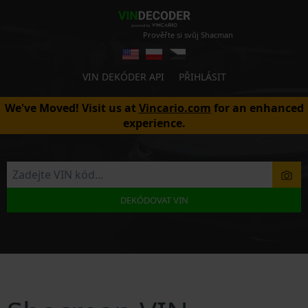
Prověřte si svůj Shacman
VIN DEKÓDER API
PŘIHLÁSIT
We've Moved! Visit us at
Vincario.com
for an enhanced
experience.
DEKÓDOVAT VIN